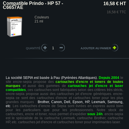
Compatible Prindo - HP 57 -
16,58 € HT
C6657AE
16,58 € TTC
Couleurs
21 ml
QUANTITÉ
La société SEPIA est basée à Pau (Pyrénées Atlantiques).
Depuis 2004
le
site encre-sepia propose des
cartouches d'encre et toners de toutes
marques
et aussi des gammes de
cartouches jet d'encre et laser
compatibles
, ces cartouches sont fabriquées selon des critères très stricts,
encre-sepia propose aussi des cartouches jet d'encre génériques. encre-
sepia ce sont des cartouches d'encre et cartouches toner pour les plus
grandes marques :
Brother, Canon, Dell, Epson, HP, Lexmark, Samsung,
etc
. Les cartouches d’encre de Sepia sont livrées en express aussi bien
pour les particuliers que pour les professionnels. Notre stock de
cartouches, encre et toner, nous permet d’expédier
sous 24h
. encre-sepia
est le spécialiste de la cartouche Lexmark, cartouche Brother, cartouche
HP, etc. cartouches jet d'encre et cartouches toner pour imprimantes laser.