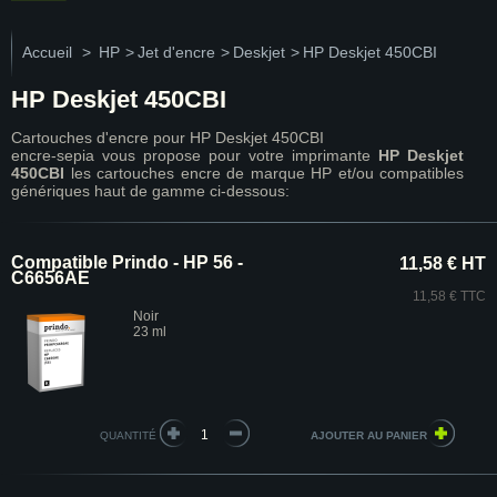
Accueil
>
HP
>
Jet d'encre
>
Deskjet
>
HP Deskjet 450CBI
HP Deskjet 450CBI
Cartouches d'encre pour HP Deskjet 450CBI
encre-sepia vous propose pour votre imprimante
HP Deskjet
450CBI
les cartouches encre de marque HP et/ou compatibles
génériques haut de gamme ci-dessous:
Compatible Prindo - HP 56 -
11,58 € HT
C6656AE
11,58 € TTC
Noir
23 ml
QUANTITÉ