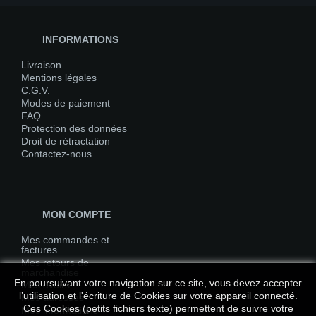
INFORMATIONS
Livraison
Mentions légales
C.G.V.
Modes de paiement
FAQ
Protection des données
Droit de rétractation
Contactez-nous
MON COMPTE
Mes commandes et
factures
Mes retours de
marchandise
En poursuivant votre navigation sur ce site, vous devez accepter
Mes avoirs
l’utilisation et l'écriture de Cookies sur votre appareil connecté.
Mes adresses
Ces Cookies (petits fichiers texte) permettent de suivre votre
Mes informations