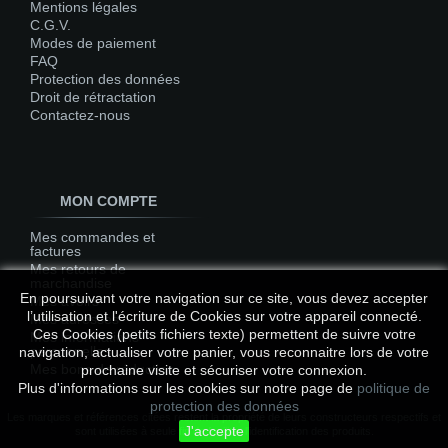
Mentions légales
C.G.V.
Modes de paiement
FAQ
Protection des données
Droit de rétractation
Contactez-nous
MON COMPTE
Mes commandes et
factures
Mes retours de
marchandise
En poursuivant votre navigation sur ce site, vous devez accepter
Mes avoirs
l’utilisation et l'écriture de Cookies sur votre appareil connecté.
Mes adresses
Ces Cookies (petits fichiers texte) permettent de suivre votre
Mes informations
personnelles
navigation, actualiser votre panier, vous reconnaitre lors de votre
Mes bons de réduction
prochaine visite et sécuriser votre connexion.
Plus d'informations sur les cookies sur notre page de
politique de
protection des données
Les marques et références citées restent la propriété de leurs constructeurs respectifs et
J'accepte
sont utilisées à seule fin de faciliter l'identification des produits.