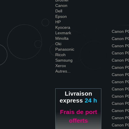
Brother
Canon
Dell
Epson
HP
Kyocera
Canon P
Lexmark
Minolta
Canon P
Oki
Canon P
Panasonic
Canon P
Ricoh
Samsung
Canon P
Xerox
Canon P
Autres...
Canon P
Canon P
Canon P
Livraison
Canon P
express
24 h
Canon P
Canon P
Frais de port
Canon P
offerts
Canon P