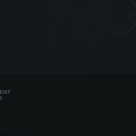
IENT
3