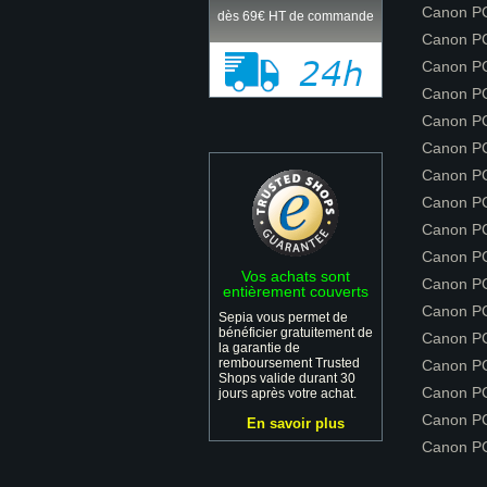
Canon P
dès 69€ HT de commande
Canon P
Canon P
Canon P
Canon P
Canon P
Canon P
Canon P
Canon P
Canon P
Vos achats sont
Canon P
entièrement couverts
Canon P
Sepia vous permet de
bénéficier gratuitement de
Canon P
la garantie de
remboursement Trusted
Canon P
Shops valide durant 30
Canon P
jours après votre achat.
Canon P
En savoir plus
Canon P