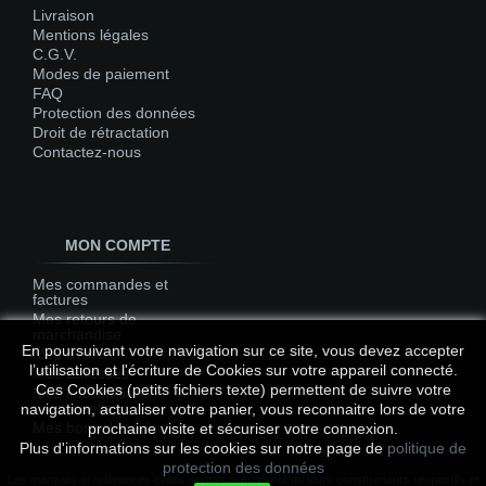
Livraison
Mentions légales
C.G.V.
Modes de paiement
FAQ
Protection des données
Droit de rétractation
Contactez-nous
MON COMPTE
Mes commandes et
factures
Mes retours de
marchandise
En poursuivant votre navigation sur ce site, vous devez accepter
Mes avoirs
l’utilisation et l'écriture de Cookies sur votre appareil connecté.
Mes adresses
Ces Cookies (petits fichiers texte) permettent de suivre votre
Mes informations
personnelles
navigation, actualiser votre panier, vous reconnaitre lors de votre
Mes bons de réduction
prochaine visite et sécuriser votre connexion.
Plus d'informations sur les cookies sur notre page de
politique de
protection des données
Les marques et références citées restent la propriété de leurs constructeurs respectifs et