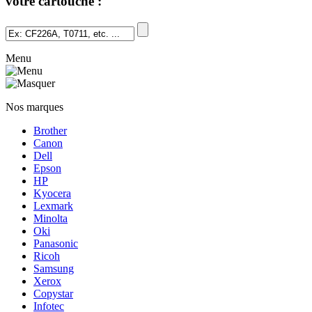
votre cartouche :
Menu
Nos marques
Brother
Canon
Dell
Epson
HP
Kyocera
Lexmark
Minolta
Oki
Panasonic
Ricoh
Samsung
Xerox
Copystar
Infotec