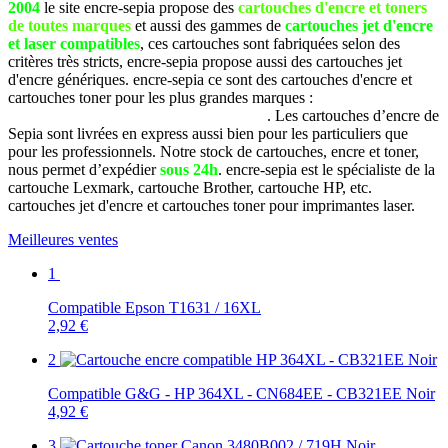
2004
le site encre-sepia propose des
cartouches d'encre et toners
de toutes marques
et aussi des gammes de
cartouches jet d'encre
et laser compatibles
, ces cartouches sont fabriquées selon des
critères très stricts, encre-sepia propose aussi des cartouches jet
d'encre génériques. encre-sepia ce sont des cartouches d'encre et
cartouches toner pour les plus grandes marques :
Brother, Canon,
Dell, Epson, HP, Lexmark, Samsung, etc
. Les cartouches d’encre de
Sepia sont livrées en express aussi bien pour les particuliers que
pour les professionnels. Notre stock de cartouches, encre et toner,
nous permet d’expédier
sous 24h
. encre-sepia est le spécialiste de la
cartouche Lexmark, cartouche Brother, cartouche HP, etc.
cartouches jet d'encre et cartouches toner pour imprimantes laser.
Meilleures ventes
1
Compatible Epson T1631 / 16XL
2,92 €
2
Compatible G&G - HP 364XL - CN684EE - CB321EE Noir
4,92 €
3