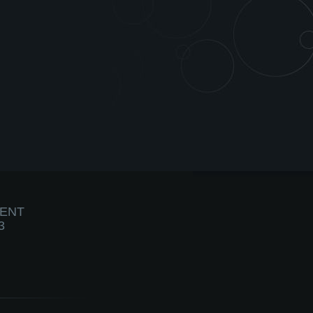
IENT
3