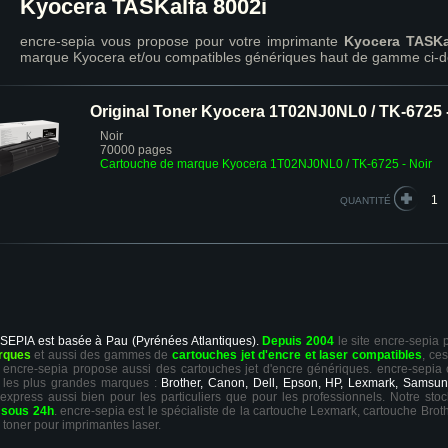
Kyocera TASKalfa 8002i
encre-sepia vous propose pour votre imprimante
Kyocera TASKa
marque Kyocera et/ou compatibles génériques haut de gamme ci-d
Original Toner Kyocera 1T02NJ0NL0 / TK-6725 -
Noir
70000 pages
Cartouche de marque Kyocera 1T02NJ0NL0 / TK-6725 - Noir
QUANTITÉ
 SEPIA est basée à Pau (Pyrénées Atlantiques).
Depuis 2004
le site encre-sepia
rques
et aussi des gammes de
cartouches jet d'encre et laser compatibles
, ce
ts, encre-sepia propose aussi des cartouches jet d'encre génériques. encre-sepia
 les plus grandes marques :
Brother, Canon, Dell, Epson, HP, Lexmark, Samsun
 express aussi bien pour les particuliers que pour les professionnels. Notre sto
r
sous 24h
. encre-sepia est le spécialiste de la cartouche Lexmark, cartouche Broth
 toner pour imprimantes laser.