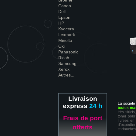
Brother
Canon
Dell
Epson
HP
Kyocera
Lexmark
Minolta
Oki
Panasonic
Ricoh
Samsung
Xerox
Autres...
Livraison
La société
express
24 h
toutes ma
très stric
toner pour
Frais de port
livrées en
d’expédie
offerts
cartouches