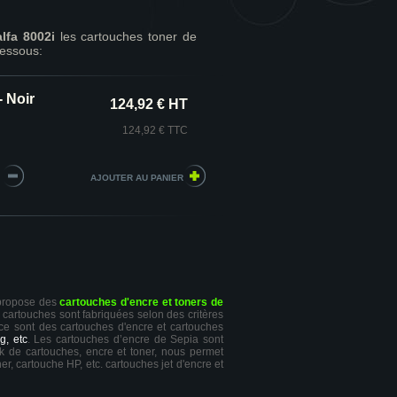
lfa 8002i
les cartouches toner de
essous:
 Noir
124,92 € HT
124,92 € TTC
 propose des
cartouches d'encre et toners de
s cartouches sont fabriquées selon des critères
 ce sont des cartouches d'encre et cartouches
g, etc
. Les cartouches d’encre de Sepia sont
ck de cartouches, encre et toner, nous permet
er, cartouche HP, etc. cartouches jet d'encre et