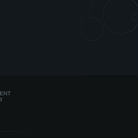
IENT
3