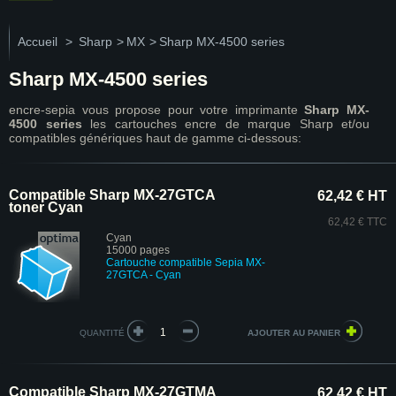
Accueil
>
Sharp
>
MX
>
Sharp MX-4500 series
Sharp MX-4500 series
encre-sepia vous propose pour votre imprimante
Sharp MX-
4500 series
les cartouches encre de marque Sharp et/ou
compatibles génériques haut de gamme ci-dessous:
Compatible Sharp MX-27GTCA
62,42 € HT
toner Cyan
62,42 € TTC
Cyan
15000 pages
Cartouche compatible Sepia MX-
27GTCA - Cyan
QUANTITÉ
Compatible Sharp MX-27GTMA
62,42 € HT