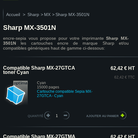
Accueil
>
Sharp
>
MX
>
Sharp MX-3501N
Sharp MX-3501N
encre-sepia vous propose pour votre imprimante
Sharp MX-
3501N
les cartouches encre de marque Sharp et/ou
compatibles génériques haut de gamme ci-dessous:
Compatible Sharp MX-27GTCA
62,42 € HT
toner Cyan
62,42 € TTC
Cyan
15000 pages
Cartouche compatible Sepia MX-
27GTCA - Cyan
QUANTITÉ
Compatible Sharp MX-27GTMA
62,42 € HT