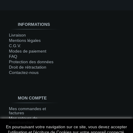
INFORMATIONS
Livraison
Mentions légales
C.G.V.
Modes de paiement
FAQ
Protection des données
Droit de rétractation
Contactez-nous
MON COMPTE
Mes commandes et
factures
Mes retours de
marchandise
En poursuivant votre navigation sur ce site, vous devez accepter
Mes avoirs
l’utilisation et l'écriture de Cookies sur votre appareil connecté.