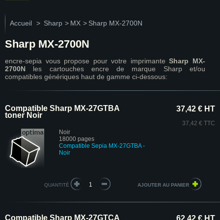
Accueil
>
Sharp
>
MX
>
Sharp MX-2700N
Sharp MX-2700N
encre-sepia vous propose pour votre imprimante
Sharp MX-
2700N
les cartouches encre de marque Sharp et/ou
compatibles génériques haut de gamme ci-dessous:
Compatible Sharp MX-27GTBA
37,42 € HT
toner Noir
37,42 € TTC
Noir
18000 pages
Compatible Sepia MX-27GTBA -
Noir
QUANTITÉ
Compatible Sharp MX-27GTCA
62,42 € HT