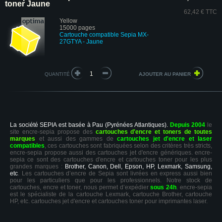
toner Jaune
62,42 € TTC
Yellow
15000 pages
Cartouche compatible Sepia MX-
27GTYA - Jaune
QUANTITÉ
La société SEPIA est basée à Pau (Pyrénées Atlantiques).
Depuis 2004
le
site encre-sepia propose des
cartouches d'encre et toners de toutes
marques
et aussi des gammes de
cartouches jet d'encre et laser
compatibles
, ces cartouches sont fabriquées selon des critères très stricts,
encre-sepia propose aussi des cartouches jet d'encre génériques. encre-
sepia ce sont des cartouches d'encre et cartouches toner pour les plus
grandes marques :
Brother, Canon, Dell, Epson, HP, Lexmark, Samsung,
etc
. Les cartouches d’encre de Sepia sont livrées en express aussi bien
pour les particuliers que pour les professionnels. Notre stock de
cartouches, encre et toner, nous permet d’expédier
sous 24h
. encre-sepia
est le spécialiste de la cartouche Lexmark, cartouche Brother, cartouche
HP, etc. cartouches jet d'encre et cartouches toner pour imprimantes laser.