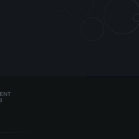
IENT
3