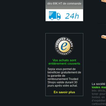
dès 69€ HT de commande
Vos achats sont
entièrement couverts
Sepia vous permet de
bénéficier gratuitement de
la garantie de
remboursement Trusted
Shops valide durant 30
La société
jours après votre achat.
toutes ma
très stric
En savoir plus
toner pour
livrées en
d’expédie
cartouches