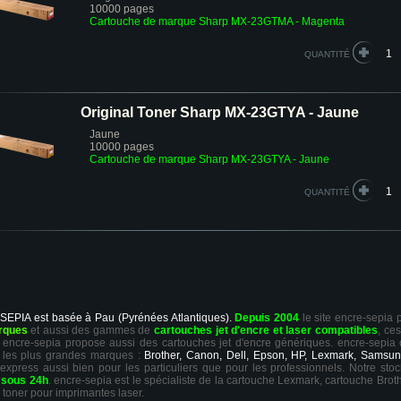
10000 pages
Cartouche de marque Sharp MX-23GTMA - Magenta
QUANTITÉ
Original Toner Sharp MX-23GTYA - Jaune
Jaune
10000 pages
Cartouche de marque Sharp MX-23GTYA - Jaune
QUANTITÉ
 SEPIA est basée à Pau (Pyrénées Atlantiques).
Depuis 2004
le site encre-sepia
rques
et aussi des gammes de
cartouches jet d'encre et laser compatibles
, ce
ts, encre-sepia propose aussi des cartouches jet d'encre génériques. encre-sepia
 les plus grandes marques :
Brother, Canon, Dell, Epson, HP, Lexmark, Samsun
 express aussi bien pour les particuliers que pour les professionnels. Notre sto
r
sous 24h
. encre-sepia est le spécialiste de la cartouche Lexmark, cartouche Broth
 toner pour imprimantes laser.