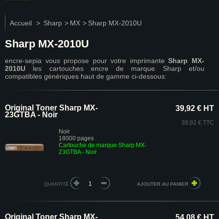
Accueil
>
Sharp
>
MX
>
Sharp MX-2010U
Sharp MX-2010U
encre-sepia vous propose pour votre imprimante
Sharp MX-
2010U
les cartouches encre de marque Sharp et/ou
compatibles génériques haut de gamme ci-dessous:
Original Toner Sharp MX-
39,92 € HT
23GTBA - Noir
39,92 € TTC
Noir
18000 pages
Cartouche de marque Sharp MX-
23GTBA - Noir
QUANTITÉ
Original Toner Sharp MX-
54,08 € HT