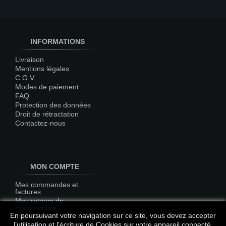
INFORMATIONS
Livraison
Mentions légales
C.G.V.
Modes de paiement
FAQ
Protection des données
Droit de rétractation
Contactez-nous
MON COMPTE
Mes commandes et
factures
Mes retours de
marchandise
En poursuivant votre navigation sur ce site, vous devez accepter
Mes avoirs
l’utilisation et l'écriture de Cookies sur votre appareil connecté.