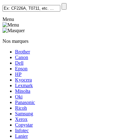
Menu
Nos marques
Brother
Canon
Dell
Epson
HP
Kyocera
Lexmark
Minolta
Oki
Panasonic
Ricoh
Samsung
Xerox
Copystar
Infotec
Lanier