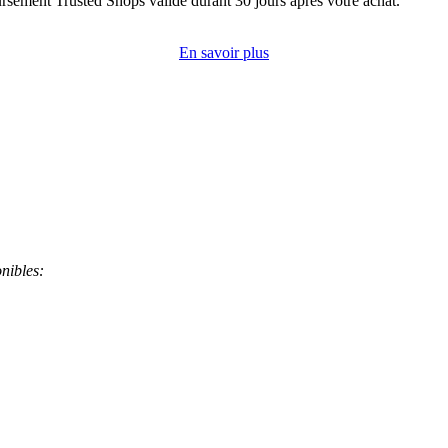
rsement Trusted Shops valide durant 30 jours après votre achat.
En savoir plus
nibles: