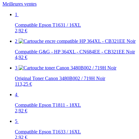
Meilleures ventes
1
Compatible Epson T1631 / 16XL
2,92 €
2
Compatible G&G - HP 364XL - CN684EE - CB321EE Noir
4,92 €
3
Original Toner Canon 3480B002 / 719H Noir
113,25 €
4
Compatible Epson T1811 - 18XL
2,92 €
5
Compatible Epson T1633 / 16XL
2,92 €