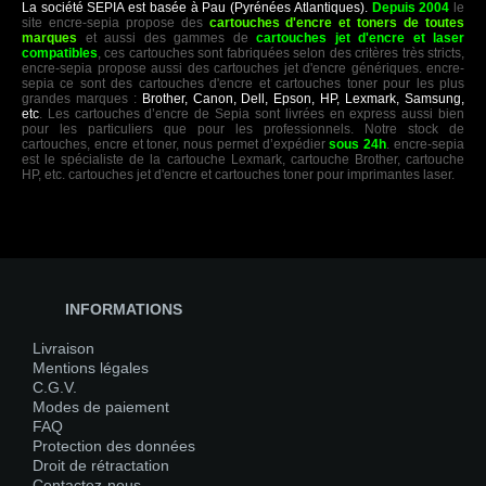
La société SEPIA est basée à Pau (Pyrénées Atlantiques).
Depuis 2004
le
site encre-sepia propose des
cartouches d'encre et toners de toutes
marques
et aussi des gammes de
cartouches jet d'encre et laser
compatibles
, ces cartouches sont fabriquées selon des critères très stricts,
encre-sepia propose aussi des cartouches jet d'encre génériques. encre-
sepia ce sont des cartouches d'encre et cartouches toner pour les plus
grandes marques :
Brother, Canon, Dell, Epson, HP, Lexmark, Samsung,
etc
. Les cartouches d’encre de Sepia sont livrées en express aussi bien
pour les particuliers que pour les professionnels. Notre stock de
cartouches, encre et toner, nous permet d’expédier
sous 24h
. encre-sepia
est le spécialiste de la cartouche Lexmark, cartouche Brother, cartouche
HP, etc. cartouches jet d'encre et cartouches toner pour imprimantes laser.
INFORMATIONS
Livraison
Mentions légales
C.G.V.
Modes de paiement
FAQ
Protection des données
Droit de rétractation
Contactez-nous