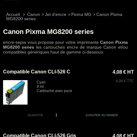
Accueil
>
Canon
>
Jet d'encre
>
Pixma MG
>
Canon Pixma
MG8200 series
Canon Pixma MG8200 series
encre-sepia vous propose pour votre imprimante
Canon Pixma
MG8200 series
les cartouches encre de marque Canon et/ou
compatibles génériques haut de gamme ci-dessous:
Compatible Canon CLI-526 C
4,08 € HT
4,08 € TTC
Cyan
9 ml
Cartouche avec puce
QUANTITÉ
Compatible Canon CLI-526 Gris
4,08 € HT