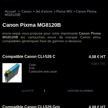
Accueil
>
Canon
>
Jet d'encre
>
Pixma MG
>
Canon Pixma
MG8120B
Canon Pixma MG8120B
encre-sepia vous propose pour votre imprimante
Canon Pixma
MG8120B
les cartouches encre de marque Canon et/ou
compatibles génériques haut de gamme ci-dessous:
Compatible Canon CLI-526 C
4,08 € HT
4,08 € TTC
Cyan
9 ml
Cartouche avec puce
QUANTITÉ
Compatible Canon CLI-526 Gris
4,08 € HT