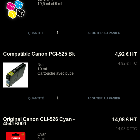
19,5 ml et 9 ml
QUANTITÉ
Compatible Canon PGI-525 Bk
4,92 € HT
4,92 € TTC
Noir
19 ml
Cartouche avec puce
QUANTITÉ
Original Canon CLI-526 Cyan -
14,08 € HT
4541B001
14,08 € TTC
Cyan
9 ml