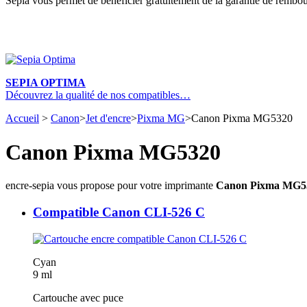
Sepia vous permet de bénéficier gratuitement de la garantie de rembou
SEPIA OPTIMA
Découvrez la qualité de nos compatibles…
Accueil
>
Canon
>
Jet d'encre
>
Pixma MG
>
Canon Pixma MG5320
Canon Pixma MG5320
encre-sepia vous propose pour votre imprimante
Canon Pixma MG5
Compatible Canon CLI-526 C
Cyan
9 ml
Cartouche avec puce