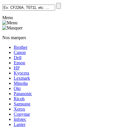
Menu
Nos marques
Brother
Canon
Dell
Epson
HP
Kyocera
Lexmark
Minolta
Oki
Panasonic
Ricoh
Samsung
Xerox
Copystar
Infotec
Lanier