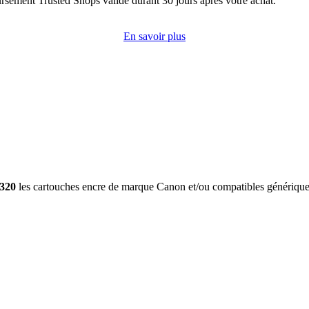
rsement Trusted Shops valide durant 30 jours après votre achat.
En savoir plus
320
les cartouches encre de marque Canon et/ou compatibles génériqu