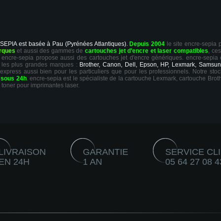
 SEPIA est basée à Pau (Pyrénées Atlantiques).
Depuis 2004
le site encre-sepia
rques
et aussi des gammes de
cartouches jet d'encre et laser compatibles
, ce
ts, encre-sepia propose aussi des cartouches jet d'encre génériques. encre-sepia
 les plus grandes marques :
Brother, Canon, Dell, Epson, HP, Lexmark, Samsun
 express aussi bien pour les particuliers que pour les professionnels. Notre sto
r
sous 24h
. encre-sepia est le spécialiste de la cartouche Lexmark, cartouche Broth
 toner pour imprimantes laser.
LIVRAISON
GARANTIE
SERVICE CL
EN 24H
1 AN
05 64 27 08 4