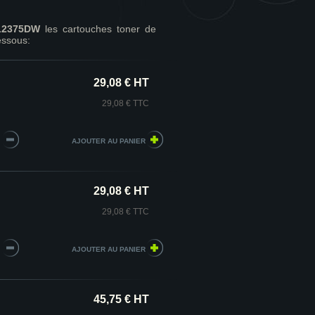
 L2375DW
les cartouches toner de
essous:
29,08 € HT
29,08 € TTC
29,08 € HT
29,08 € TTC
45,75 € HT