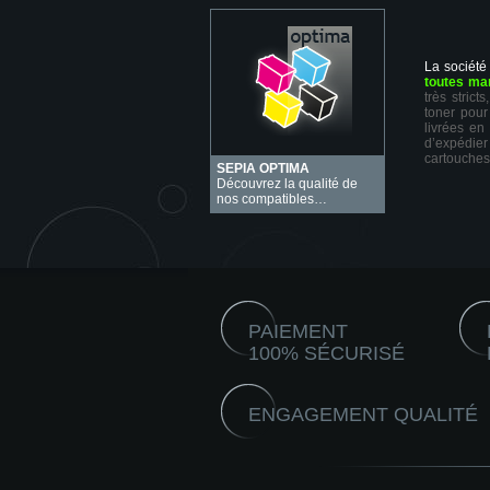
La société
toutes ma
très stric
toner pour
livrées en
d’expédie
cartouches
SEPIA OPTIMA
Découvrez la qualité de
nos compatibles…
PAIEMENT
100% SÉCURISÉ
ENGAGEMENT QUALITÉ