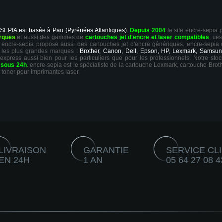
 SEPIA est basée à Pau (Pyrénées Atlantiques).
Depuis 2004
le site encre-sepia
rques
et aussi des gammes de
cartouches jet d'encre et laser compatibles
, ce
ts, encre-sepia propose aussi des cartouches jet d'encre génériques. encre-sepia
 les plus grandes marques :
Brother, Canon, Dell, Epson, HP, Lexmark, Samsun
 express aussi bien pour les particuliers que pour les professionnels. Notre sto
r
sous 24h
. encre-sepia est le spécialiste de la cartouche Lexmark, cartouche Broth
 toner pour imprimantes laser.
LIVRAISON
GARANTIE
SERVICE CL
EN 24H
1 AN
05 64 27 08 4