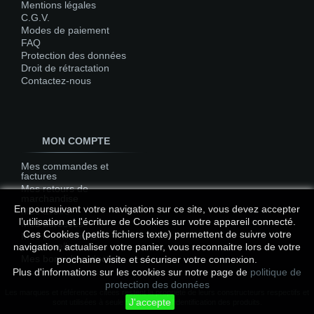
Mentions légales
C.G.V.
Modes de paiement
FAQ
Protection des données
Droit de rétractation
Contactez-nous
MON COMPTE
Mes commandes et
factures
Mes retours de
marchandise
En poursuivant votre navigation sur ce site, vous devez accepter
Mes avoirs
l’utilisation et l'écriture de Cookies sur votre appareil connecté.
Mes adresses
Ces Cookies (petits fichiers texte) permettent de suivre votre
Mes informations
personnelles
navigation, actualiser votre panier, vous reconnaitre lors de votre
Mes bons de réduction
prochaine visite et sécuriser votre connexion.
Plus d'informations sur les cookies sur notre page de
politique de
protection des données
Les marques et références citées restent la propriété de leurs constructeurs respectifs et
J'accepte
sont utilisées à seule fin de faciliter l'identification des produits.