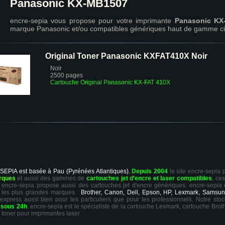
Panasonic KX-MB1507
encre-sepia vous propose pour votre imprimante
Panasonic KX
marque Panasonic et/ou compatibles génériques haut de gamme ci
Original Toner Panasonic KXFAT410X Noir
Noir
2500 pages
Cartouche Original Panasonic KX-FAT 410X
 SEPIA est basée à Pau (Pyrénées Atlantiques).
Depuis 2004
le site encre-sepia
rques
et aussi des gammes de
cartouches jet d'encre et laser compatibles
, ce
ts, encre-sepia propose aussi des cartouches jet d'encre génériques. encre-sepia
 les plus grandes marques :
Brother, Canon, Dell, Epson, HP, Lexmark, Samsun
 express aussi bien pour les particuliers que pour les professionnels. Notre sto
r
sous 24h
. encre-sepia est le spécialiste de la cartouche Lexmark, cartouche Broth
 toner pour imprimantes laser.