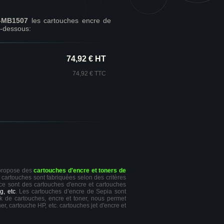
-MB1507
les cartouches encre de
-dessous:
74,92 € HT
74,92 € TTC
 propose des
cartouches d'encre et toners de
s cartouches sont fabriquées selon des critères
 ce sont des cartouches d'encre et cartouches
g, etc
. Les cartouches d’encre de Sepia sont
ck de cartouches, encre et toner, nous permet
er, cartouche HP, etc. cartouches jet d'encre et