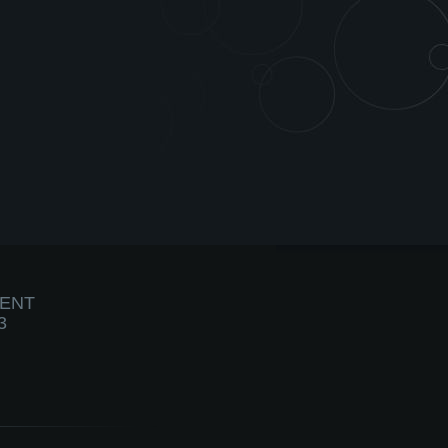
IENT
3