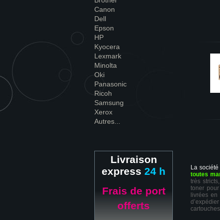
Brother
Canon
Dell
Epson
HP
Kyocera
Lexmark
Minolta
Oki
Panasonic
Ricoh
Samsung
Xerox
Autres...
Livraison
La société
express
24 h
toutes ma
très stric
toner pour
Frais de port
livrées en
d’expédie
offerts
cartouches