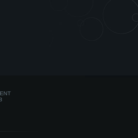
IENT
3