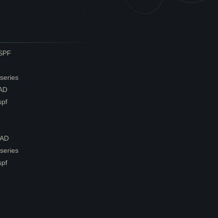
0SPF
series
0AD
spf
 AD
series
spf