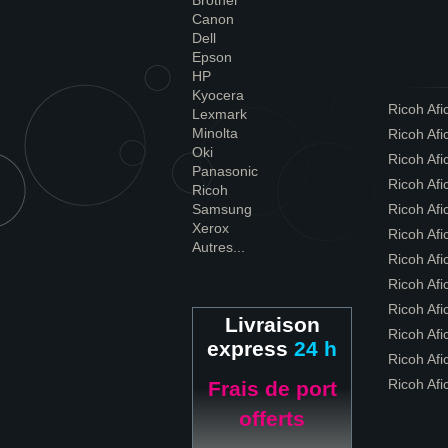
Brother
Canon
Dell
Epson
HP
Kyocera
Ricoh Af
Lexmark
Minolta
Ricoh Af
Oki
Ricoh Af
Panasonic
Ricoh Af
Ricoh
Samsung
Ricoh Af
Xerox
Ricoh Af
Autres...
Ricoh Af
Ricoh Af
Ricoh Af
Livraison
Ricoh Af
express
24 h
Ricoh Afi
Ricoh Af
Frais de port
offerts