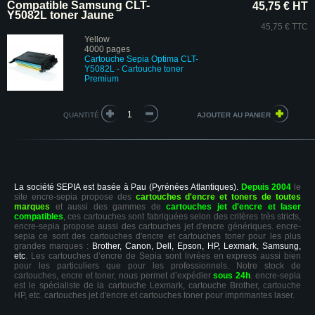
Compatible Samsung CLT-
45,75 € HT
Y5082L toner Jaune
45,75 € TTC
Yellow
4000 pages
Cartouche Sepia Optima CLT-
Y5082L
- Cartouche toner
Premium
QUANTITÉ
La société SEPIA est basée à Pau (Pyrénées Atlantiques).
Depuis 2004
le
site encre-sepia propose des
cartouches d'encre et toners de toutes
marques
et aussi des gammes de
cartouches jet d'encre et laser
compatibles
, ces cartouches sont fabriquées selon des critères très stricts,
encre-sepia propose aussi des cartouches jet d'encre génériques. encre-
sepia ce sont des cartouches d'encre et cartouches toner pour les plus
grandes marques :
Brother, Canon, Dell, Epson, HP, Lexmark, Samsung,
etc
. Les cartouches d’encre de Sepia sont livrées en express aussi bien
pour les particuliers que pour les professionnels. Notre stock de
cartouches, encre et toner, nous permet d’expédier
sous 24h
. encre-sepia
est le spécialiste de la cartouche Lexmark, cartouche Brother, cartouche
HP, etc. cartouches jet d'encre et cartouches toner pour imprimantes laser.