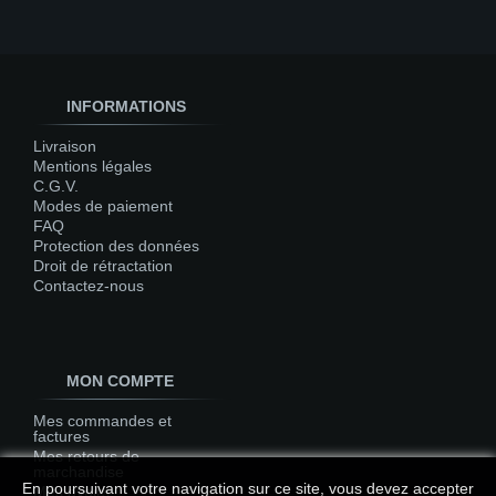
INFORMATIONS
Livraison
Mentions légales
C.G.V.
Modes de paiement
FAQ
Protection des données
Droit de rétractation
Contactez-nous
MON COMPTE
Mes commandes et
factures
Mes retours de
marchandise
En poursuivant votre navigation sur ce site, vous devez accepter
Mes avoirs