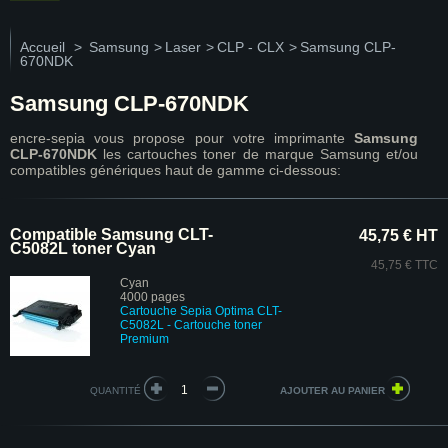
Accueil
>
Samsung
>
Laser
>
CLP - CLX
>
Samsung CLP-
670NDK
Samsung CLP-670NDK
encre-sepia vous propose pour votre imprimante
Samsung
CLP-670NDK
les cartouches toner de marque Samsung et/ou
compatibles génériques haut de gamme ci-dessous:
Compatible Samsung CLT-
45,75 € HT
C5082L toner Cyan
45,75 € TTC
Cyan
4000 pages
Cartouche Sepia Optima CLT-
C5082L
- Cartouche toner
Premium
QUANTITÉ