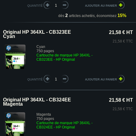
QUANTITÉ
2
15%
dès
articles achetés,
économisez
Original HP 364XL - CB323EE
21,58 € HT
Cyan
21,58 € TTC
Cyan
750 pages
Cartouche de marque HP 364XL -
CB323EE
- HP Original
QUANTITÉ
Original HP 364XL - CB324EE
21,58 € HT
Magenta
21,58 € TTC
Magenta
750 pages
Cartouche de marque HP 364XL -
CB324EE
- HP Original