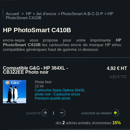
Accueil
>
HP
>
Jet d'encre
>
PhotoSmart A-B-C-D-P
>
HP
PhotoSmart C410B
HP PhotoSmart C410B
encre-sepia vous propose pour votre imprimante
HP
PhotoSmart C410B
les cartouches encre de marque HP et/ou
compatibles génériques haut de gamme ci-dessous:
Compatible G&G - HP 364XL -
4,92 € HT
CB322EE Photo noir
4,92 € TTC
Photo Noir
12 ml
Cartouche
Sepia Optima
364XL
photo noir - Cartouche encre
Premium
qualité photo
QUANTITÉ
2
15%
dès
articles achetés,
économisez