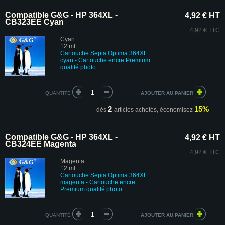
Compatible G&G - HP 364XL -
4,92 € HT
CB323EE Cyan
4,92 € TTC
Cyan
12 ml
Cartouche Sepia Optima 364XL
cyan - Cartouche encre Premium
qualité photo
QUANTITÉ
2
15%
dès
articles achetés,
économisez
Compatible G&G - HP 364XL -
4,92 € HT
CB324EE Magenta
4,92 € TTC
Magenta
12 ml
Cartouche
Sepia Optima
364XL
magenta - Cartouche encre
Premium
qualité photo
QUANTITÉ