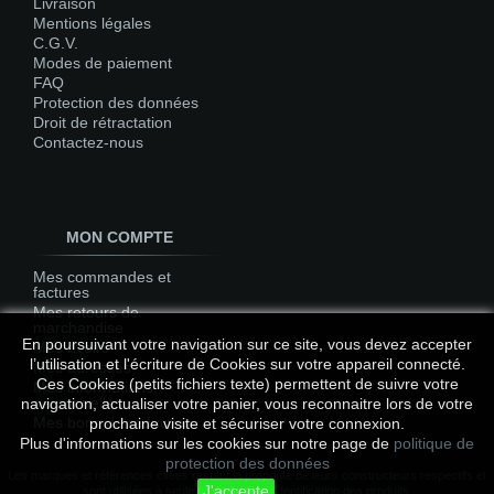
Livraison
Mentions légales
C.G.V.
Modes de paiement
FAQ
Protection des données
Droit de rétractation
Contactez-nous
MON COMPTE
Mes commandes et
factures
Mes retours de
marchandise
En poursuivant votre navigation sur ce site, vous devez accepter
Mes avoirs
l’utilisation et l'écriture de Cookies sur votre appareil connecté.
Mes adresses
Ces Cookies (petits fichiers texte) permettent de suivre votre
Mes informations
personnelles
navigation, actualiser votre panier, vous reconnaitre lors de votre
Mes bons de réduction
prochaine visite et sécuriser votre connexion.
Plus d'informations sur les cookies sur notre page de
politique de
protection des données
Les marques et références citées restent la propriété de leurs constructeurs respectifs et
J'accepte
sont utilisées à seule fin de faciliter l'identification des produits.