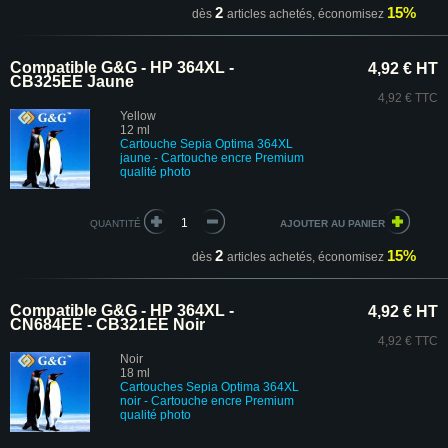
2
15%
dès
articles achetés,
économisez
Compatible G&G - HP 364XL -
4,92 € HT
CB325EE Jaune
4,92 € TTC
Yellow
12 ml
Cartouche Sepia Optima 364XL
jaune - Cartouche encre Premium
qualité photo
QUANTITÉ
2
15%
dès
articles achetés,
économisez
Compatible G&G - HP 364XL -
4,92 € HT
CN684EE - CB321EE Noir
4,92 € TTC
Noir
18 ml
Cartouches
Sepia Optima
364XL
noir
-
Cartouche encre Premium
qualité photo