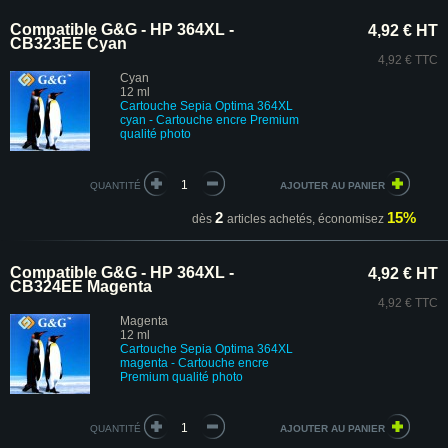
Compatible G&G - HP 364XL -
4,92 € HT
CB323EE Cyan
4,92 € TTC
Cyan
12 ml
Cartouche Sepia Optima 364XL
cyan - Cartouche encre Premium
qualité photo
QUANTITÉ
2
15%
dès
articles achetés,
économisez
Compatible G&G - HP 364XL -
4,92 € HT
CB324EE Magenta
4,92 € TTC
Magenta
12 ml
Cartouche
Sepia Optima
364XL
magenta - Cartouche encre
Premium
qualité photo
QUANTITÉ