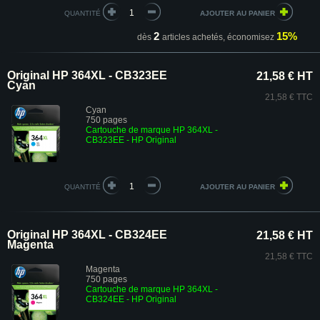
QUANTITÉ
2
15%
dès
articles achetés,
économisez
Original HP 364XL - CB323EE
21,58 € HT
Cyan
21,58 € TTC
Cyan
750 pages
Cartouche de marque HP 364XL -
CB323EE
- HP Original
QUANTITÉ
Original HP 364XL - CB324EE
21,58 € HT
Magenta
21,58 € TTC
Magenta
750 pages
Cartouche de marque HP 364XL -
CB324EE
- HP Original