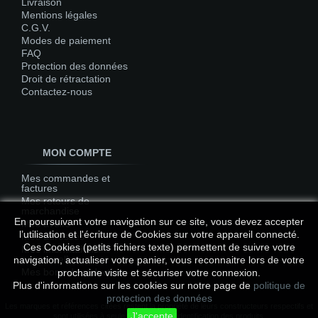
Livraison
Mentions légales
C.G.V.
Modes de paiement
FAQ
Protection des données
Droit de rétractation
Contactez-nous
MON COMPTE
Mes commandes et
factures
Mes retours de
marchandise
En poursuivant votre navigation sur ce site, vous devez accepter
Mes avoirs
l’utilisation et l'écriture de Cookies sur votre appareil connecté.
Mes adresses
Ces Cookies (petits fichiers texte) permettent de suivre votre
Mes informations
personnelles
navigation, actualiser votre panier, vous reconnaitre lors de votre
Mes bons de réduction
prochaine visite et sécuriser votre connexion.
Plus d'informations sur les cookies sur notre page de
politique de
protection des données
Les marques et références citées restent la propriété de leurs constructeurs respectifs et
J'accepte
sont utilisées à seule fin de faciliter l'identification des produits.