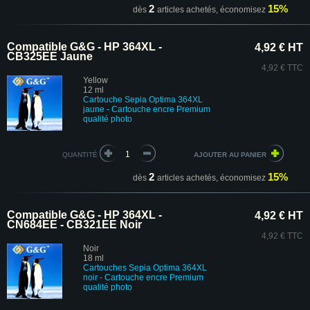
2
15%
dès
articles achetés,
économisez
Compatible G&G - HP 364XL -
4,92 € HT
CB325EE Jaune
4,92 € TTC
Yellow
12 ml
Cartouche Sepia Optima 364XL
jaune - Cartouche encre Premium
qualité photo
QUANTITÉ
2
15%
dès
articles achetés,
économisez
Compatible G&G - HP 364XL -
4,92 € HT
CN684EE - CB321EE Noir
4,92 € TTC
Noir
18 ml
Cartouches
Sepia Optima
364XL
noir
-
Cartouche encre Premium
qualité photo