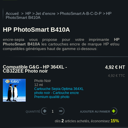
Accueil
>
HP
>
Jet d'encre
>
PhotoSmart A-B-C-D-P
>
HP
PhotoSmart B410A
HP PhotoSmart B410A
encre-sepia vous propose pour votre imprimante
HP
PhotoSmart B410A
les cartouches encre de marque HP et/ou
compatibles génériques haut de gamme ci-dessous:
Compatible G&G - HP 364XL -
4,92 € HT
CB322EE Photo noir
4,92 € TTC
Photo Noir
12 ml
Cartouche
Sepia Optima
364XL
photo noir - Cartouche encre
Premium
qualité photo
QUANTITÉ
2
15%
dès
articles achetés,
économisez