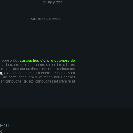
21,58 € TTC
 propose des
cartouches d'encre et toners de
s cartouches sont fabriquées selon des critères
 ce sont des cartouches d'encre et cartouches
g, etc
. Les cartouches d’encre de Sepia sont
ck de cartouches, encre et toner, nous permet
er, cartouche HP, etc. cartouches jet d'encre et
IENT
3