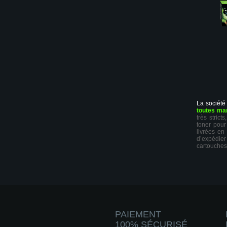
La société
toutes ma
très stric
toner pour
livrées en
d’expédie
cartouches
PAIEMENT
100% SÉCURISÉ