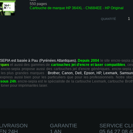
550 pages
Cartouche de marque HP 364XL - CN684EE - HP Original
QUANTITÉ
 SEPIA est basée à Pau (Pyrénées Atlantiques).
Depuis 2004
le site encre-sepia
rques
et aussi des gammes de
cartouches jet d'encre et laser compatibles
, ce
ts, encre-sepia propose aussi des cartouches jet d'encre génériques. encre-sepia
 les plus grandes marques :
Brother, Canon, Dell, Epson, HP, Lexmark, Samsun
 express aussi bien pour les particuliers que pour les professionnels. Notre sto
r
sous 24h
. encre-sepia est le spécialiste de la cartouche Lexmark, cartouche Broth
 toner pour imprimantes laser.
LIVRAISON
GARANTIE
SERVICE CL
EN 24H
1 AN
05 64 27 08 4