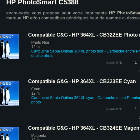
HP PhotoSmart C5388
encre-sepia vous propose pour votre imprimante
HP PhotoSmar
marque HP et/ou compatibles génériques haut de gamme ci-desso
Compatible G&G - HP 364XL - CB322EE Photo 
Photo Noir
12 ml
Cartouche
Sepia Optima
364XL photo noir - Cartouche encre 
qualité photo
QUANTITÉ
Compatible G&G - HP 364XL - CB323EE Cyan
Cyan
12 ml
Cartouche Sepia Optima 364XL cyan - Cartouche encre Premi
photo
QUANTITÉ
Compatible G&G - HP 364XL - CB324EE Magen
Magenta