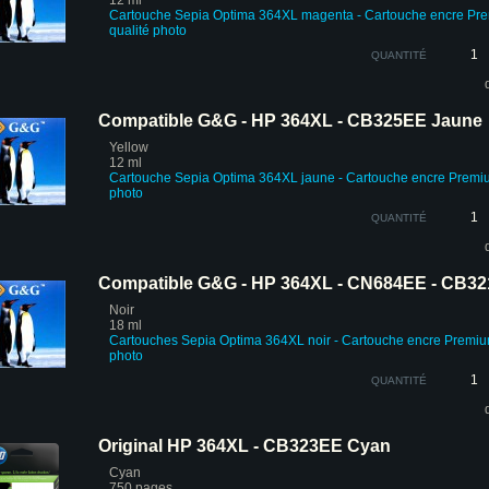
12 ml
Cartouche
Sepia Optima
364XL magenta - Cartouche encre Pr
qualité photo
QUANTITÉ
Compatible G&G - HP 364XL - CB325EE Jaune
Yellow
12 ml
Cartouche Sepia Optima 364XL jaune - Cartouche encre Premi
photo
QUANTITÉ
Compatible G&G - HP 364XL - CN684EE - CB32
Noir
18 ml
Cartouches
Sepia Optima
364XL noir
-
Cartouche encre Premi
photo
QUANTITÉ
Original HP 364XL - CB323EE Cyan
Cyan
750 pages