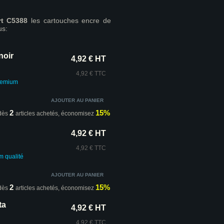
t C5388
les cartouches encre de
us:
noir
4,92 € HT
4,92 € TTC
Premium
2
15%
dès
articles achetés,
économisez
4,92 € HT
4,92 € TTC
um
qualité
2
15%
dès
articles achetés,
économisez
ta
4,92 € HT
4,92 € TTC