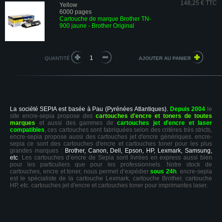
148,25 € TTC
Yellow
6000 pages
Cartouche de marque Brother TN-
900 jaune - Brother Original
QUANTITÉ
La société SEPIA est basée à Pau (Pyrénées Atlantiques).
Depuis 2004
le
site encre-sepia propose des
cartouches d'encre et toners de toutes
marques
et aussi des gammes de
cartouches jet d'encre et laser
compatibles
, ces cartouches sont fabriquées selon des critères très stricts,
encre-sepia propose aussi des cartouches jet d'encre génériques. encre-
sepia ce sont des cartouches d'encre et cartouches toner pour les plus
grandes marques :
Brother, Canon, Dell, Epson, HP, Lexmark, Samsung,
etc
. Les cartouches d’encre de Sepia sont livrées en express aussi bien
pour les particuliers que pour les professionnels. Notre stock de
cartouches, encre et toner, nous permet d’expédier
sous 24h
. encre-sepia
est le spécialiste de la cartouche Lexmark, cartouche Brother, cartouche
HP, etc. cartouches jet d'encre et cartouches toner pour imprimantes laser.