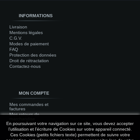
INFORMATIONS
Livraison
Mentions légales
C.G.V.
Modes de paiement
FAQ
Protection des données
Droit de rétractation
Contactez-nous
MON COMPTE
Mes commandes et
factures
Mes retours de
marchandise
En poursuivant votre navigation sur ce site, vous devez accepter
Mes avoirs
l’utilisation et l'écriture de Cookies sur votre appareil connecté.
Mes adresses
Ces Cookies (petits fichiers texte) permettent de suivre votre
Mes informations