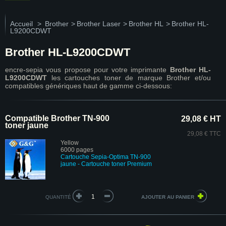
Accueil
>
Brother
>
Brother Laser
>
Brother HL
>
Brother HL-
L9200CDWT
Brother HL-L9200CDWT
encre-sepia vous propose pour votre imprimante
Brother HL-
L9200CDWT
les cartouches toner de marque Brother et/ou
compatibles génériques haut de gamme ci-dessous:
Compatible Brother TN-900
29,08 € HT
toner jaune
29,08 € TTC
Yellow
6000 pages
Cartouche Sepia-Optima TN-900
jaune - Cartouche toner Premium
QUANTITÉ