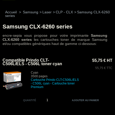
Accueil
>
Samsung
>
Laser
>
CLP - CLX
>
Samsung CLX-6260
series
Samsung CLX-6260 series
encre-sepia vous propose pour votre imprimante
Samsung
CLX-6260 series
les cartouches toner de marque Samsung
et/ou compatibles génériques haut de gamme ci-dessous:
Compatible Prindo CLT-
55,75 € HT
C506L/ELS - C506L toner cyan
55,75 € TTC
Cyan
3500 pages
Cartouche Prindo CLT-C506L/ELS
- C506L cyan
- Cartouche toner
Premium
QUANTITÉ