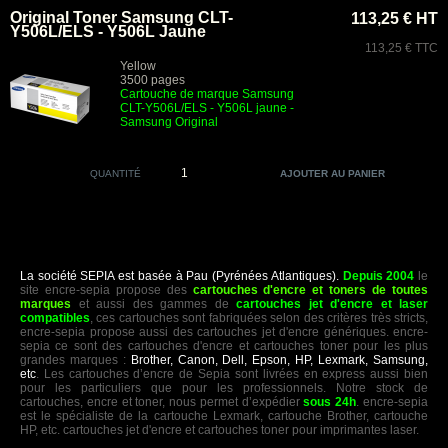
Original Toner Samsung CLT-
113,25 € HT
Y506L/ELS - Y506L Jaune
113,25 € TTC
Yellow
3500 pages
Cartouche de marque Samsung
CLT-Y506L/ELS - Y506L jaune -
Samsung Original
QUANTITÉ
La société SEPIA est basée à Pau (Pyrénées Atlantiques).
Depuis 2004
le
site encre-sepia propose des
cartouches d'encre et toners de toutes
marques
et aussi des gammes de
cartouches jet d'encre et laser
compatibles
, ces cartouches sont fabriquées selon des critères très stricts,
encre-sepia propose aussi des cartouches jet d'encre génériques. encre-
sepia ce sont des cartouches d'encre et cartouches toner pour les plus
grandes marques :
Brother, Canon, Dell, Epson, HP, Lexmark, Samsung,
etc
. Les cartouches d’encre de Sepia sont livrées en express aussi bien
pour les particuliers que pour les professionnels. Notre stock de
cartouches, encre et toner, nous permet d’expédier
sous 24h
. encre-sepia
est le spécialiste de la cartouche Lexmark, cartouche Brother, cartouche
HP, etc. cartouches jet d'encre et cartouches toner pour imprimantes laser.