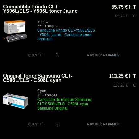
Compatible Prindo CLT-
55,75 € HT
Y506L/ELS - Y506L toner Jaune
55,75 € TTC
Yellow
3500 pages
Cartouche Prindo CLT-Y506L/ELS
- Y506L jaune
- Cartouche toner
Premium
QUANTITÉ
Original Toner Samsung CLT-
113,25 € HT
C506L/ELS - C506L cyan
113,25 € TTC
Cyan
3500 pages
Cartouche de marque Samsung
CLT-C506L/ELS - C506L cyan -
Samsung Original
QUANTITÉ