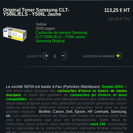
Original Toner Samsung CLT-
113,25 € HT
Y506L/ELS - Y506L Jaune
113,25 € TTC
Yellow
3500 pages
Cartouche de marque Samsung
CLT-Y506L/ELS - Y506L jaune -
Samsung Original
QUANTITÉ
La société SEPIA est basée à Pau (Pyrénées Atlantiques).
Depuis 2004
le
site encre-sepia propose des
cartouches d'encre et toners de toutes
marques
et aussi des gammes de
cartouches jet d'encre et laser
compatibles
, ces cartouches sont fabriquées selon des critères très stricts,
encre-sepia propose aussi des cartouches jet d'encre génériques. encre-
sepia ce sont des cartouches d'encre et cartouches toner pour les plus
grandes marques :
Brother, Canon, Dell, Epson, HP, Lexmark, Samsung,
etc
. Les cartouches d’encre de Sepia sont livrées en express aussi bien
pour les particuliers que pour les professionnels. Notre stock de
cartouches, encre et toner, nous permet d’expédier
sous 24h
. encre-sepia
est le spécialiste de la cartouche Lexmark, cartouche Brother, cartouche
HP, etc. cartouches jet d'encre et cartouches toner pour imprimantes laser.