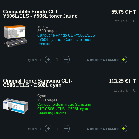
Compatible Prindo CLT-
55,75 € HT
Y506L/ELS - Y506L toner Jaune
55,75 € TTC
Yellow
3500 pages
Cartouche Prindo CLT-Y506L/ELS
- Y506L jaune
- Cartouche toner
Premium
QUANTITÉ
Original Toner Samsung CLT-
113,25 € HT
C506L/ELS - C506L cyan
113,25 € TTC
Cyan
3500 pages
Cartouche de marque Samsung
CLT-C506L/ELS - C506L cyan -
Samsung Original
QUANTITÉ