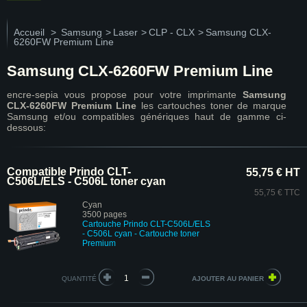
Accueil
>
Samsung
>
Laser
>
CLP - CLX
>
Samsung CLX-
6260FW Premium Line
Samsung CLX-6260FW Premium Line
encre-sepia vous propose pour votre imprimante
Samsung
CLX-6260FW Premium Line
les cartouches toner de marque
Samsung et/ou compatibles génériques haut de gamme ci-
dessous:
Compatible Prindo CLT-
55,75 € HT
C506L/ELS - C506L toner cyan
55,75 € TTC
Cyan
3500 pages
Cartouche Prindo CLT-C506L/ELS
- C506L cyan
- Cartouche toner
Premium
QUANTITÉ