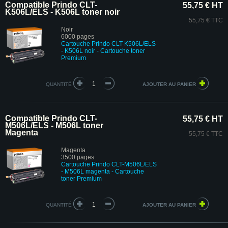
Compatible Prindo CLT-
55,75 € HT
K506L/ELS - K506L toner noir
55,75 € TTC
Noir
6000 pages
Cartouche Prindo CLT-K506L/ELS
- K506L noir
- Cartouche toner
Premium
QUANTITÉ
Compatible Prindo CLT-
55,75 € HT
M506L/ELS - M506L toner
Magenta
55,75 € TTC
Magenta
3500 pages
Cartouche Prindo CLT-M506L/ELS
- M506L magenta
- Cartouche
toner Premium
QUANTITÉ