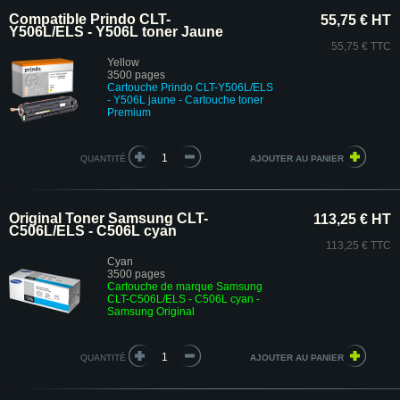
Compatible Prindo CLT-
55,75 € HT
Y506L/ELS - Y506L toner Jaune
55,75 € TTC
Yellow
3500 pages
Cartouche Prindo CLT-Y506L/ELS
- Y506L jaune
- Cartouche toner
Premium
QUANTITÉ
Original Toner Samsung CLT-
113,25 € HT
C506L/ELS - C506L cyan
113,25 € TTC
Cyan
3500 pages
Cartouche de marque Samsung
CLT-C506L/ELS - C506L cyan -
Samsung Original
QUANTITÉ