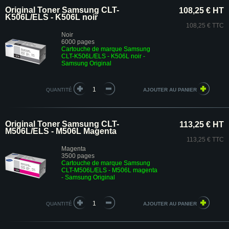
Original Toner Samsung CLT-
108,25 € HT
K506L/ELS - K506L noir
108,25 € TTC
Noir
6000 pages
Cartouche de marque Samsung
CLT-K506L/ELS - K506L noir -
Samsung Original
QUANTITÉ
Original Toner Samsung CLT-
113,25 € HT
M506L/ELS - M506L Magenta
113,25 € TTC
Magenta
3500 pages
Cartouche de marque Samsung
CLT-M506L/ELS - M506L magenta
- Samsung Original
QUANTITÉ