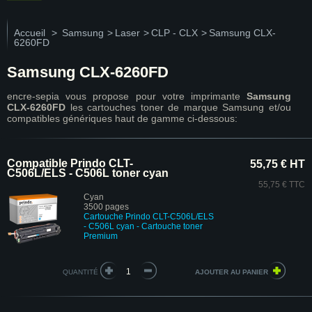
Accueil
>
Samsung
>
Laser
>
CLP - CLX
>
Samsung CLX-
6260FD
Samsung CLX-6260FD
encre-sepia vous propose pour votre imprimante
Samsung
CLX-6260FD
les cartouches toner de marque Samsung et/ou
compatibles génériques haut de gamme ci-dessous:
Compatible Prindo CLT-
55,75 € HT
C506L/ELS - C506L toner cyan
55,75 € TTC
Cyan
3500 pages
Cartouche Prindo CLT-C506L/ELS
- C506L cyan
- Cartouche toner
Premium
QUANTITÉ