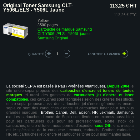
Original Toner Samsung CLT-
113,25 € HT
Y506L/ELS - Y506L Jaune
113,25 € TTC
Yellow
3500 pages
Cartouche de marque Samsung
CLT-Y506L/ELS - Y506L jaune -
Samsung Original
QUANTITÉ
La société SEPIA est basée à Pau (Pyrénées Atlantiques).
Depuis 2004
le
site encre-sepia propose des
cartouches d'encre et toners de toutes
marques
et aussi des gammes de
cartouches jet d'encre et laser
compatibles
, ces cartouches sont fabriquées selon des critères très stricts,
encre-sepia propose aussi des cartouches jet d'encre génériques. encre-
sepia ce sont des cartouches d'encre et cartouches toner pour les plus
grandes marques :
Brother, Canon, Dell, Epson, HP, Lexmark, Samsung,
etc
. Les cartouches d’encre de Sepia sont livrées en express aussi bien
pour les particuliers que pour les professionnels. Notre stock de
cartouches, encre et toner, nous permet d’expédier
sous 24h
. encre-sepia
est le spécialiste de la cartouche Lexmark, cartouche Brother, cartouche
HP, etc. cartouches jet d'encre et cartouches toner pour imprimantes laser.