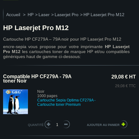
Accueil
>
HP
>
Laser
>
Laserjet Pro
>
HP Laserjet Pro M12
HP Laserjet Pro M12
Cartouche HP CF279A – 79A noir pour HP Laserjet Pro M12
encre-sepia vous propose pour votre imprimante
HP Laserjet
Pro M12
les cartouches toner de marque HP et/ou compatibles
génériques haut de gamme ci-dessous:
Compatible HP CF279A - 79A
29,08 € HT
toner Noir
29,08 € TTC
Noir
1000 pages
Cartouche Sepia Optima CF279A -
Cartouche toner Premium
QUANTITÉ