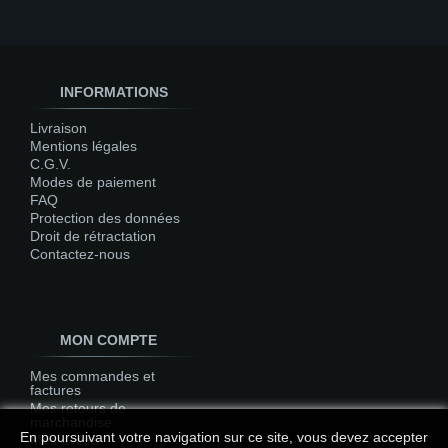
INFORMATIONS
Livraison
Mentions légales
C.G.V.
Modes de paiement
FAQ
Protection des données
Droit de rétractation
Contactez-nous
MON COMPTE
Mes commandes et
factures
Mes retours de
marchandise
En poursuivant votre navigation sur ce site, vous devez accepter
Mes avoirs