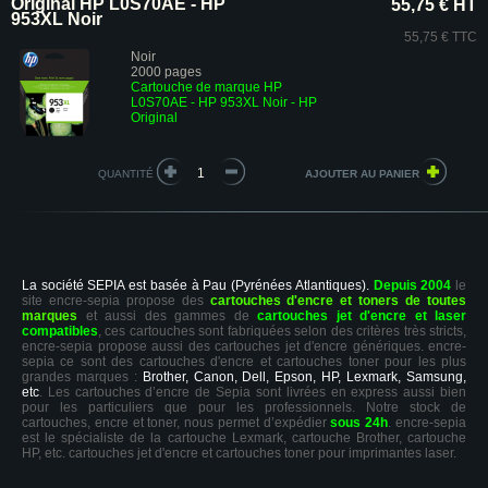
Original HP L0S70AE - HP
55,75 € HT
953XL Noir
55,75 € TTC
Noir
2000 pages
Cartouche de marque HP
L0S70AE - HP 953XL Noir - HP
Original
QUANTITÉ
La société SEPIA est basée à Pau (Pyrénées Atlantiques).
Depuis 2004
le
site encre-sepia propose des
cartouches d'encre et toners de toutes
marques
et aussi des gammes de
cartouches jet d'encre et laser
compatibles
, ces cartouches sont fabriquées selon des critères très stricts,
encre-sepia propose aussi des cartouches jet d'encre génériques. encre-
sepia ce sont des cartouches d'encre et cartouches toner pour les plus
grandes marques :
Brother, Canon, Dell, Epson, HP, Lexmark, Samsung,
etc
. Les cartouches d’encre de Sepia sont livrées en express aussi bien
pour les particuliers que pour les professionnels. Notre stock de
cartouches, encre et toner, nous permet d’expédier
sous 24h
. encre-sepia
est le spécialiste de la cartouche Lexmark, cartouche Brother, cartouche
HP, etc. cartouches jet d'encre et cartouches toner pour imprimantes laser.