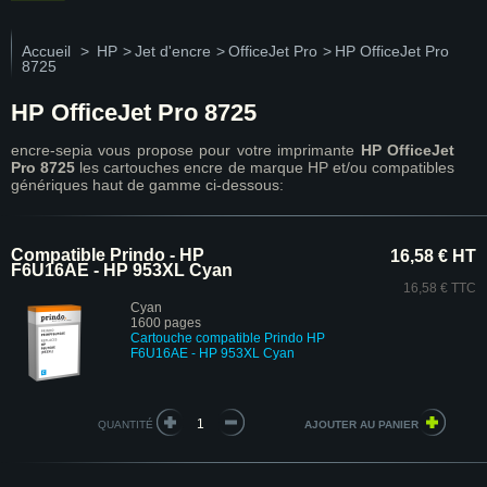
Accueil
>
HP
>
Jet d'encre
>
OfficeJet Pro
>
HP OfficeJet Pro
8725
HP OfficeJet Pro 8725
encre-sepia vous propose pour votre imprimante
HP OfficeJet
Pro 8725
les cartouches encre de marque HP et/ou compatibles
génériques haut de gamme ci-dessous:
Compatible Prindo - HP
16,58 € HT
F6U16AE - HP 953XL Cyan
16,58 € TTC
Cyan
1600 pages
Cartouche compatible Prindo HP
F6U16AE - HP 953XL Cyan
QUANTITÉ