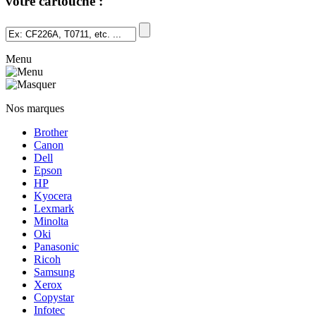
votre cartouche :
Menu
Nos marques
Brother
Canon
Dell
Epson
HP
Kyocera
Lexmark
Minolta
Oki
Panasonic
Ricoh
Samsung
Xerox
Copystar
Infotec