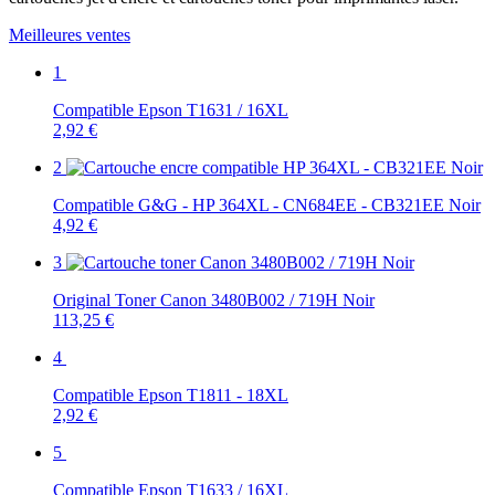
Meilleures ventes
1
Compatible Epson T1631 / 16XL
2,92 €
2
Compatible G&G - HP 364XL - CN684EE - CB321EE Noir
4,92 €
3
Original Toner Canon 3480B002 / 719H Noir
113,25 €
4
Compatible Epson T1811 - 18XL
2,92 €
5
Compatible Epson T1633 / 16XL