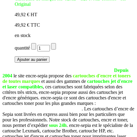
Original
49,92 € HT
49,92 € TTC
en stock
quantité
La société SEPIA est basée à Pau (Pyrénées Atlantiques).
Depuis
2004
le site encre-sepia propose des
cartouches d'encre et toners
de toutes marques
et aussi des gammes de
cartouches jet d'encre
et laser compatibles
, ces cartouches sont fabriquées selon des
critères très stricts, encre-sepia propose aussi des cartouches jet
d'encre génériques. encre-sepia ce sont des cartouches d'encre et
cartouches toner pour les plus grandes marques :
Brother, Canon,
Dell, Epson, HP, Lexmark, Samsung, etc
. Les cartouches d’encre de
Sepia sont livrées en express aussi bien pour les particuliers que
pour les professionnels. Notre stock de cartouches, encre et toner,
nous permet d’expédier
sous 24h
. encre-sepia est le spécialiste de la
cartouche Lexmark, cartouche Brother, cartouche HP, etc.
cartouches jet d'encre et cartouches toner pour imprimantes laser.