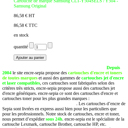
Cartouche de marque Samsung CLT-Y504SELS / Y504 -
Samsung Original
86,58 € HT
86,58 € TTC
en stock
quantité
La société SEPIA est basée à Pau (Pyrénées Atlantiques).
Depuis
2004
le site encre-sepia propose des
cartouches d'encre et toners
de toutes marques
et aussi des gammes de
cartouches jet d'encre
et laser compatibles
, ces cartouches sont fabriquées selon des
critères très stricts, encre-sepia propose aussi des cartouches jet
d'encre génériques. encre-sepia ce sont des cartouches d'encre et
cartouches toner pour les plus grandes marques :
Brother, Canon,
Dell, Epson, HP, Lexmark, Samsung, etc
. Les cartouches d’encre de
Sepia sont livrées en express aussi bien pour les particuliers que
pour les professionnels. Notre stock de cartouches, encre et toner,
nous permet d’expédier
sous 24h
. encre-sepia est le spécialiste de la
cartouche Lexmark, cartouche Brother, cartouche HP, etc.