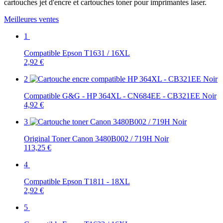
cartouches jet d'encre et cartouches toner pour imprimantes laser.
Meilleures ventes
1
Compatible Epson T1631 / 16XL
2,92 €
2
Compatible G&G - HP 364XL - CN684EE - CB321EE Noir
4,92 €
3
Original Toner Canon 3480B002 / 719H Noir
113,25 €
4
Compatible Epson T1811 - 18XL
2,92 €
5