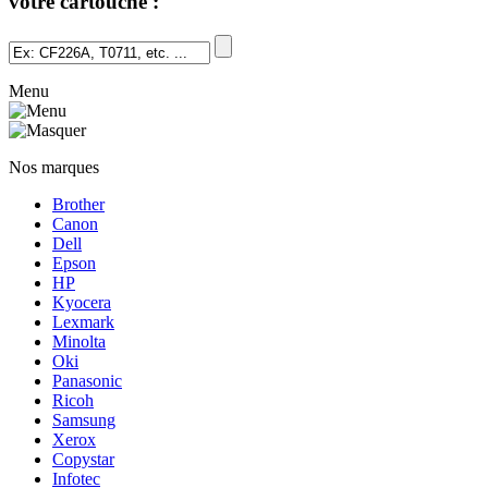
votre cartouche :
Menu
Nos marques
Brother
Canon
Dell
Epson
HP
Kyocera
Lexmark
Minolta
Oki
Panasonic
Ricoh
Samsung
Xerox
Copystar
Infotec