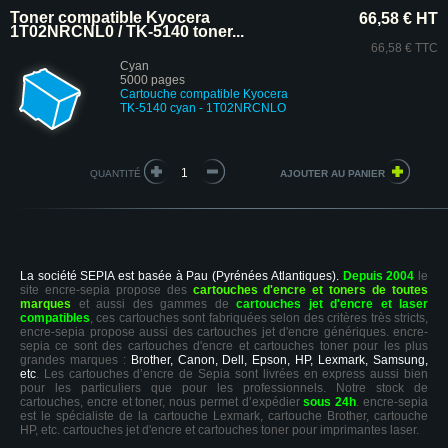
Toner compatible Kyocera
66,58 € HT
1T02NRCNL0 / TK-5140 toner...
66,58 € TTC
Cyan
5000 pages
Cartouche compatible Kyocera
TK-5140 cyan - 1T02NRCNLO
QUANTITÉ
La société SEPIA est basée à Pau (Pyrénées Atlantiques).
Depuis 2004
le
site encre-sepia propose des
cartouches d'encre et toners de toutes
marques
et aussi des gammes de
cartouches jet d'encre et laser
compatibles
, ces cartouches sont fabriquées selon des critères très stricts,
encre-sepia propose aussi des cartouches jet d'encre génériques. encre-
sepia ce sont des cartouches d'encre et cartouches toner pour les plus
grandes marques :
Brother, Canon, Dell, Epson, HP, Lexmark, Samsung,
etc
. Les cartouches d’encre de Sepia sont livrées en express aussi bien
pour les particuliers que pour les professionnels. Notre stock de
cartouches, encre et toner, nous permet d’expédier
sous 24h
. encre-sepia
est le spécialiste de la cartouche Lexmark, cartouche Brother, cartouche
HP, etc. cartouches jet d'encre et cartouches toner pour imprimantes laser.