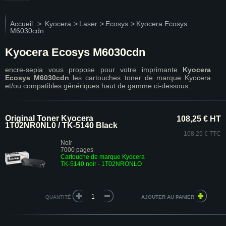
Accueil
>
Kyocera
>
Laser
>
Ecosys
>
Kyocera Ecosys
M6030cdn
Kyocera Ecosys M6030cdn
encre-sepia vous propose pour votre imprimante
Kyocera
Ecosys M6030cdn
les cartouches toner de marque Kyocera
et/ou compatibles génériques haut de gamme ci-dessous:
Original Toner Kyocera
108,25 € HT
1T02NR0NL0 / TK-5140 Black
108,25 € TTC
Noir
7000 pages
Cartouche de marque Kyocera
TK-5140 noir - 1T02NRONLO
QUANTITÉ