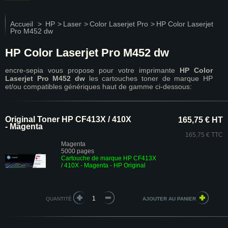
Accueil
>
HP
>
Laser
>
Color Laserjet Pro
>
HP Color Laserjet
Pro M452 dw
HP Color Laserjet Pro M452 dw
encre-sepia vous propose pour votre imprimante
HP Color
Laserjet Pro M452 dw
les cartouches toner de marque HP
et/ou compatibles génériques haut de gamme ci-dessous:
Original Toner HP CF413X / 410X
165,75 € HT
- Magenta
165,75 € TTC
Magenta
5000 pages
Cartouche de marque HP CF413X
/ 410X - Magenta - HP Original
QUANTITÉ