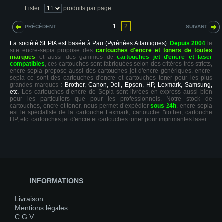
Lister :
produits par page
1
2
PRÉCÉDENT
SUIVANT
La société SEPIA est basée à Pau (Pyrénées Atlantiques).
Depuis 2004
le
site encre-sepia propose des
cartouches d'encre et toners de toutes
marques
et aussi des gammes de
cartouches jet d'encre et laser
compatibles
, ces cartouches sont fabriquées selon des critères très stricts,
encre-sepia propose aussi des cartouches jet d'encre génériques. encre-
sepia ce sont des cartouches d'encre et cartouches toner pour les plus
grandes marques :
Brother, Canon, Dell, Epson, HP, Lexmark, Samsung,
etc
. Les cartouches d’encre de Sepia sont livrées en express aussi bien
pour les particuliers que pour les professionnels. Notre stock de
cartouches, encre et toner, nous permet d’expédier
sous 24h
. encre-sepia
est le spécialiste de la cartouche Lexmark, cartouche Brother, cartouche
HP, etc. cartouches jet d'encre et cartouches toner pour imprimantes laser.
INFORMATIONS
Livraison
Mentions légales
C.G.V.