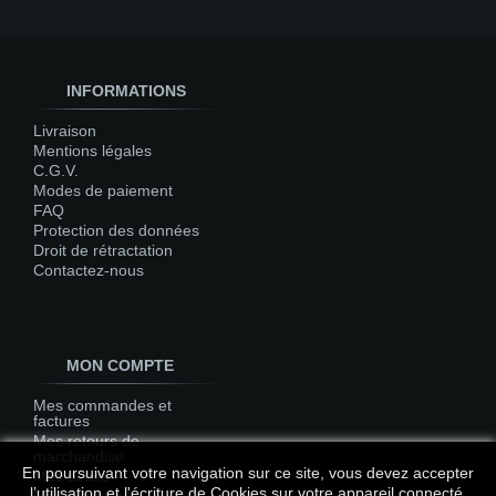
INFORMATIONS
Livraison
Mentions légales
C.G.V.
Modes de paiement
FAQ
Protection des données
Droit de rétractation
Contactez-nous
MON COMPTE
Mes commandes et
factures
Mes retours de
marchandise
En poursuivant votre navigation sur ce site, vous devez accepter
Mes avoirs
l’utilisation et l'écriture de Cookies sur votre appareil connecté.