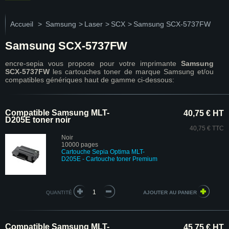
Accueil
>
Samsung
>
Laser
>
SCX
>
Samsung SCX-5737FW
Samsung SCX-5737FW
encre-sepia vous propose pour votre imprimante
Samsung
SCX-5737FW
les cartouches toner de marque Samsung et/ou
compatibles génériques haut de gamme ci-dessous:
Compatible Samsung MLT-
40,75 € HT
D205E toner noir
40,75 € TTC
Noir
10000 pages
Cartouche Sepia Optima MLT-
D205E
- Cartouche toner Premium
QUANTITÉ
Compatible Samsung MLT-
45,75 € HT