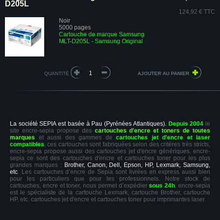
D205L
124,92 € TTC
Noir
5000 pages
Cartouche de marque Samsung
MLT-D205L - Samsung Original
QUANTITÉ
La société SEPIA est basée à Pau (Pyrénées Atlantiques).
Depuis 2004
le
site encre-sepia propose des
cartouches d'encre et toners de toutes
marques
et aussi des gammes de
cartouches jet d'encre et laser
compatibles
, ces cartouches sont fabriquées selon des critères très stricts,
encre-sepia propose aussi des cartouches jet d'encre génériques. encre-
sepia ce sont des cartouches d'encre et cartouches toner pour les plus
grandes marques :
Brother, Canon, Dell, Epson, HP, Lexmark, Samsung,
etc
. Les cartouches d’encre de Sepia sont livrées en express aussi bien
pour les particuliers que pour les professionnels. Notre stock de
cartouches, encre et toner, nous permet d’expédier
sous 24h
. encre-sepia
est le spécialiste de la cartouche Lexmark, cartouche Brother, cartouche
HP, etc. cartouches jet d'encre et cartouches toner pour imprimantes laser.