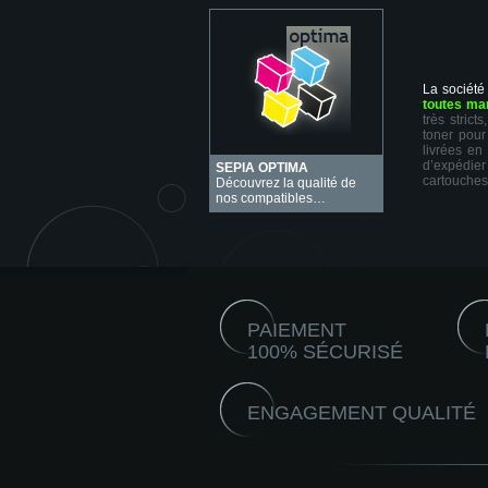
La société
toutes ma
très stric
toner pour
livrées en
d’expédie
SEPIA OPTIMA
cartouches
Découvrez la qualité de
nos compatibles…
PAIEMENT
100% SÉCURISÉ
ENGAGEMENT QUALITÉ