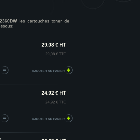
L2360DW
les cartouches toner de
essous:
29,08 € HT
29,08 € TTC
24,92 € HT
24,92 € TTC
r