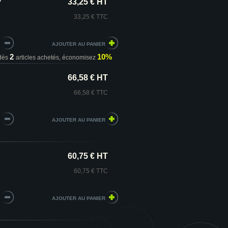
33,25 € HT
33,25 € TTC
2
10%
dès
articles achetés,
économisez
66,58 € HT
66,58 € TTC
60,75 € HT
60,75 € TTC