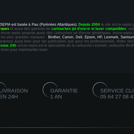
 SEPIA est basée à Pau (Pyrénées Atlantiques).
Depuis 2004
le site encre-sepia
rques
et aussi des gammes de
cartouches jet d'encre et laser compatibles
, ce
ts, encre-sepia propose aussi des cartouches jet d'encre génériques. encre-sepia
 les plus grandes marques :
Brother, Canon, Dell, Epson, HP, Lexmark, Samsun
 express aussi bien pour les particuliers que pour les professionnels. Notre sto
r
sous 24h
. encre-sepia est le spécialiste de la cartouche Lexmark, cartouche Broth
 toner pour imprimantes laser.
LIVRAISON
GARANTIE
SERVICE CL
EN 24H
1 AN
05 64 27 08 4