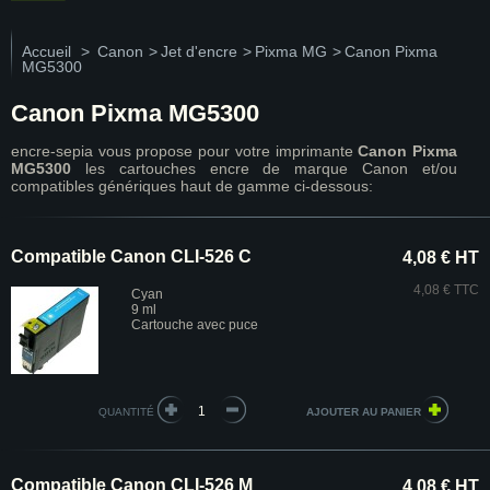
Accueil
>
Canon
>
Jet d'encre
>
Pixma MG
>
Canon Pixma
MG5300
Canon Pixma MG5300
encre-sepia vous propose pour votre imprimante
Canon Pixma
MG5300
les cartouches encre de marque Canon et/ou
compatibles génériques haut de gamme ci-dessous:
Compatible Canon CLI-526 C
4,08 € HT
4,08 € TTC
Cyan
9 ml
Cartouche avec puce
QUANTITÉ
Compatible Canon CLI-526 M
4,08 € HT