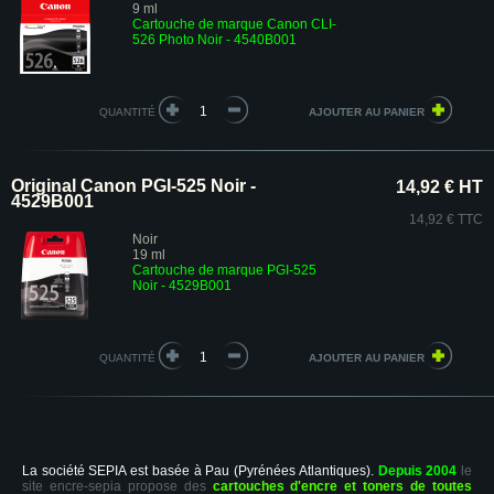
9 ml
Cartouche de marque Canon CLI-
526 Photo Noir - 4540B001
QUANTITÉ
Original Canon PGI-525 Noir -
14,92 € HT
4529B001
14,92 € TTC
Noir
19 ml
Cartouche de marque PGI-525
Noir - 4529B001
QUANTITÉ
La société SEPIA est basée à Pau (Pyrénées Atlantiques).
Depuis 2004
le
site encre-sepia propose des
cartouches d'encre et toners de toutes