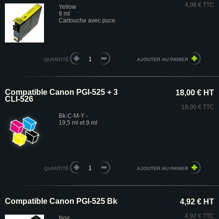
4,08 € TTC
Yellow
9 ml
Cartouche avec puce
QUANTITÉ
Compatible Canon PGI-525 + 3
18,00 € HT
CLI-526
18,00 € TTC
Bk-C-M-Y -
19,5 ml et 9 ml
QUANTITÉ
Compatible Canon PGI-525 Bk
4,92 € HT
4,92 € TTC
Noir