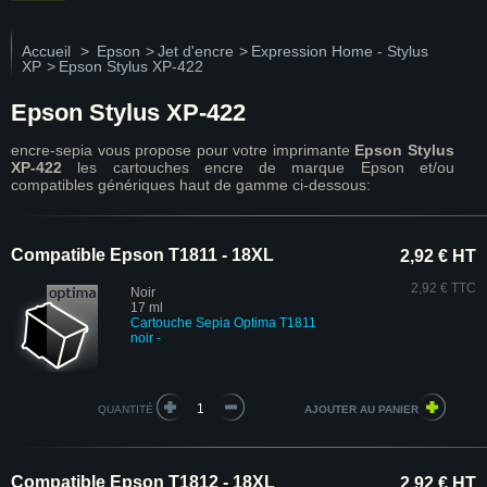
Accueil
>
Epson
>
Jet d'encre
>
Expression Home - Stylus
XP
>
Epson Stylus XP-422
Epson Stylus XP-422
encre-sepia vous propose pour votre imprimante
Epson Stylus
XP-422
les cartouches encre de marque Epson et/ou
compatibles génériques haut de gamme ci-dessous:
Compatible Epson T1811 - 18XL
2,92 € HT
2,92 € TTC
Noir
17 ml
Cartouche Sepia Optima T1811
noir -
QUANTITÉ
Compatible Epson T1812 - 18XL
2,92 € HT