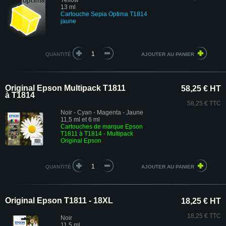
Yellow
13 ml
Cartouche Sepia Optima T1814
jaune
QUANTITÉ
Original Epson Multipack T1811
58,25 € HT
à T1814
58,25 € TTC
Noir - Cyan - Magenta - Jaune
11,5 ml et 6 ml
Cartouches de marque Epson
T1811 à T1814 - Multipack
Original Epson
QUANTITÉ
Original Epson T1811 - 18XL
18,25 € HT
18,25 € TTC
Noir
11.5 ml