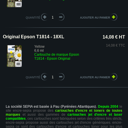
QUANTITÉ
Original Epson T1814 - 18XL
14,08 € HT
14,08 € TTC
Yellow
6,6 ml
Cartouche de marque Epson
T1814 - Epson Original
QUANTITÉ
La société SEPIA est basée à Pau (Pyrénées Atlantiques).
Depuis 2004
le
site encre-sepia propose des
cartouches d'encre et toners de toutes
marques
et aussi des gammes de
cartouches jet d'encre et laser
compatibles
, ces cartouches sont fabriquées selon des critères très stricts,
encre-sepia propose aussi des cartouches jet d'encre génériques. encre-
sepia ce sont des cartouches d'encre et cartouches toner pour les plus