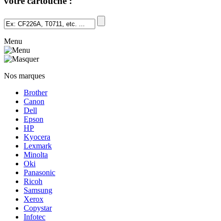
votre cartouche :
Menu
Nos marques
Brother
Canon
Dell
Epson
HP
Kyocera
Lexmark
Minolta
Oki
Panasonic
Ricoh
Samsung
Xerox
Copystar
Infotec