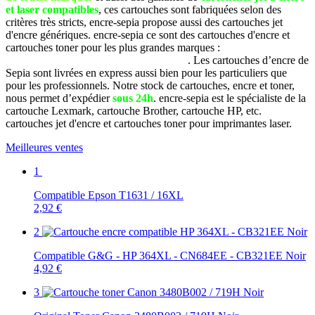
et laser compatibles
, ces cartouches sont fabriquées selon des
critères très stricts, encre-sepia propose aussi des cartouches jet
d'encre génériques. encre-sepia ce sont des cartouches d'encre et
cartouches toner pour les plus grandes marques :
Brother, Canon,
Dell, Epson, HP, Lexmark, Samsung, etc
. Les cartouches d’encre de
Sepia sont livrées en express aussi bien pour les particuliers que
pour les professionnels. Notre stock de cartouches, encre et toner,
nous permet d’expédier
sous 24h
. encre-sepia est le spécialiste de la
cartouche Lexmark, cartouche Brother, cartouche HP, etc.
cartouches jet d'encre et cartouches toner pour imprimantes laser.
Meilleures ventes
1
Compatible Epson T1631 / 16XL
2,92 €
2
Compatible G&G - HP 364XL - CN684EE - CB321EE Noir
4,92 €
3