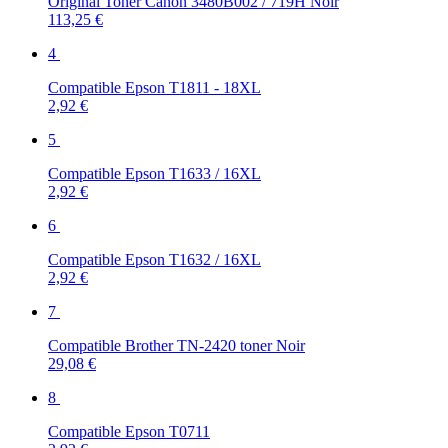
Original Toner Canon 3480B002 / 719H Noir
113,25 €
4
Compatible Epson T1811 - 18XL
2,92 €
5
Compatible Epson T1633 / 16XL
2,92 €
6
Compatible Epson T1632 / 16XL
2,92 €
7
Compatible Brother TN-2420 toner Noir
29,08 €
8
Compatible Epson T0711