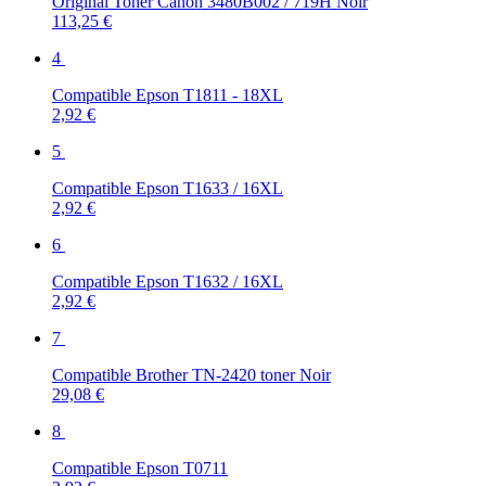
Original Toner Canon 3480B002 / 719H Noir
113,25 €
4
Compatible Epson T1811 - 18XL
2,92 €
5
Compatible Epson T1633 / 16XL
2,92 €
6
Compatible Epson T1632 / 16XL
2,92 €
7
Compatible Brother TN-2420 toner Noir
29,08 €
8
Compatible Epson T0711