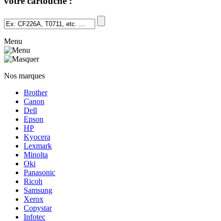
votre cartouche :
Menu
Nos marques
Brother
Canon
Dell
Epson
HP
Kyocera
Lexmark
Minolta
Oki
Panasonic
Ricoh
Samsung
Xerox
Copystar
Infotec