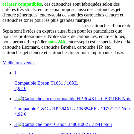
et laser compatibles
, ces cartouches sont fabriquées selon des
critères très stricts, encre-sepia propose aussi des cartouches jet
d'encre génériques. encre-sepia ce sont des cartouches d'encre et
cartouches toner pour les plus grandes marques :
Brother, Canon,
Dell, Epson, HP, Lexmark, Samsung, etc
. Les cartouches d’encre de
Sepia sont livrées en express aussi bien pour les particuliers que
pour les professionnels. Notre stock de cartouches, encre et toner,
nous permet d’expédier
sous 24h
. encre-sepia est le spécialiste de la
cartouche Lexmark, cartouche Brother, cartouche HP, etc.
cartouches jet d'encre et cartouches toner pour imprimantes laser.
Meilleures ventes
1
Compatible Epson T1631 / 16XL
2,92 €
2
Compatible G&G - HP 364XL - CN684EE - CB321EE Noir
4,92 €
3