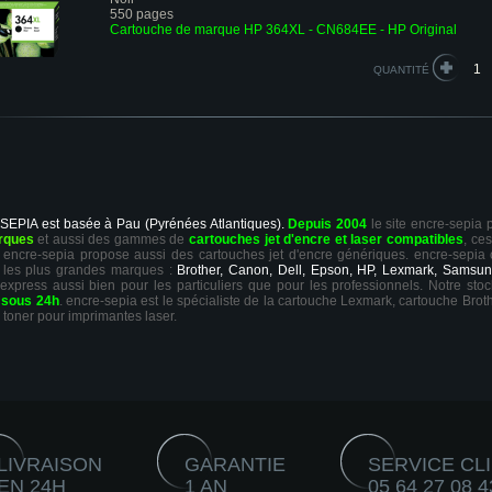
550 pages
Cartouche de marque HP 364XL - CN684EE - HP Original
QUANTITÉ
 SEPIA est basée à Pau (Pyrénées Atlantiques).
Depuis 2004
le site encre-sepia
rques
et aussi des gammes de
cartouches jet d'encre et laser compatibles
, ce
ts, encre-sepia propose aussi des cartouches jet d'encre génériques. encre-sepia
 les plus grandes marques :
Brother, Canon, Dell, Epson, HP, Lexmark, Samsun
 express aussi bien pour les particuliers que pour les professionnels. Notre sto
r
sous 24h
. encre-sepia est le spécialiste de la cartouche Lexmark, cartouche Broth
 toner pour imprimantes laser.
LIVRAISON
GARANTIE
SERVICE CL
EN 24H
1 AN
05 64 27 08 4