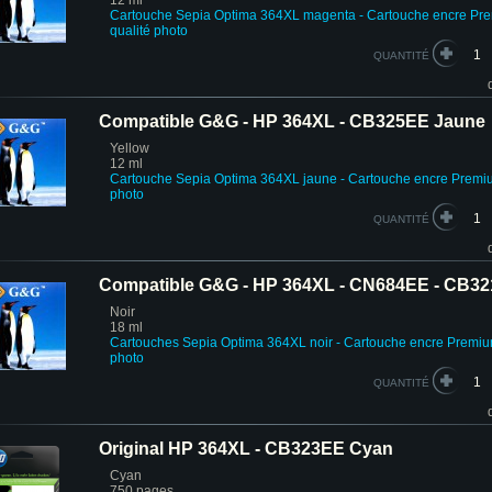
12 ml
Cartouche
Sepia Optima
364XL magenta - Cartouche encre Pr
qualité photo
QUANTITÉ
Compatible G&G - HP 364XL - CB325EE Jaune
Yellow
12 ml
Cartouche Sepia Optima 364XL jaune - Cartouche encre Premi
photo
QUANTITÉ
Compatible G&G - HP 364XL - CN684EE - CB32
Noir
18 ml
Cartouches
Sepia Optima
364XL noir
-
Cartouche encre Premi
photo
QUANTITÉ
Original HP 364XL - CB323EE Cyan
Cyan
750 pages