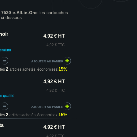
7520 e-All-in-One
les cartouches
ci-dessous:
noir
4,92 € HT
4,92 € TTC
Premium
2
15%
dès
articles achetés,
économisez
4,92 € HT
4,92 € TTC
um
qualité
2
15%
dès
articles achetés,
économisez
ta
4,92 € HT
4,92 € TTC