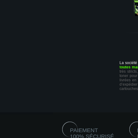
La société
toutes ma
très stric
toner pour
livrées en
d’expédie
cartouches
PAIEMENT
100% SÉCURISÉ