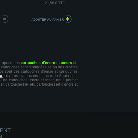
21,58 € TTC
 propose des
cartouches d'encre et toners de
s cartouches sont fabriquées selon des critères
 ce sont des cartouches d'encre et cartouches
g, etc
. Les cartouches d’encre de Sepia sont
ck de cartouches, encre et toner, nous permet
er, cartouche HP, etc. cartouches jet d'encre et
IENT
3