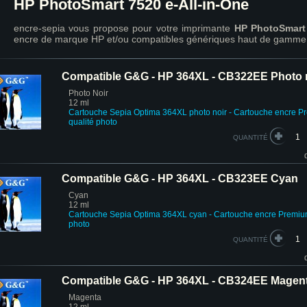
HP PhotoSmart 7520 e-All-in-One
encre-sepia vous propose pour votre imprimante
HP PhotoSmart 
encre de marque HP et/ou compatibles génériques haut de gamme 
Compatible G&G - HP 364XL - CB322EE Photo 
Photo Noir
12 ml
Cartouche
Sepia Optima
364XL photo noir - Cartouche encre 
qualité photo
QUANTITÉ
Compatible G&G - HP 364XL - CB323EE Cyan
Cyan
12 ml
Cartouche Sepia Optima 364XL cyan - Cartouche encre Premi
photo
QUANTITÉ
Compatible G&G - HP 364XL - CB324EE Magen
Magenta