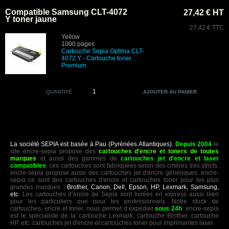
Compatible Samsung CLT-4072
27,42 € HT
Y toner jaune
27,42 € TTC
Yellow
1000 pages
Cartouche Sepia Optima CLT-
4072 Y
- Cartouche toner
Premium
QUANTITÉ
La société SEPIA est basée à Pau (Pyrénées Atlantiques).
Depuis 2004
le
site encre-sepia propose des
cartouches d'encre et toners de toutes
marques
et aussi des gammes de
cartouches jet d'encre et laser
compatibles
, ces cartouches sont fabriquées selon des critères très stricts,
encre-sepia propose aussi des cartouches jet d'encre génériques. encre-
sepia ce sont des cartouches d'encre et cartouches toner pour les plus
grandes marques :
Brother, Canon, Dell, Epson, HP, Lexmark, Samsung,
etc
. Les cartouches d’encre de Sepia sont livrées en express aussi bien
pour les particuliers que pour les professionnels. Notre stock de
cartouches, encre et toner, nous permet d’expédier
sous 24h
. encre-sepia
est le spécialiste de la cartouche Lexmark, cartouche Brother, cartouche
HP, etc. cartouches jet d'encre et cartouches toner pour imprimantes laser.