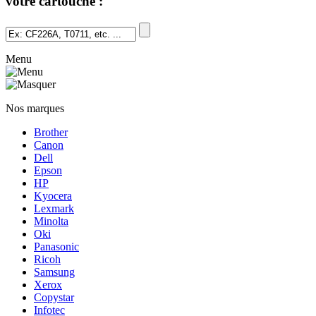
votre cartouche :
Menu
Nos marques
Brother
Canon
Dell
Epson
HP
Kyocera
Lexmark
Minolta
Oki
Panasonic
Ricoh
Samsung
Xerox
Copystar
Infotec