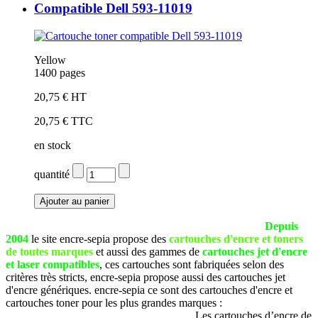
Compatible Dell 593-11019
Yellow
1400 pages
20,75 € HT
20,75 € TTC
en stock
quantité
La société SEPIA est basée à Pau (Pyrénées Atlantiques).
Depuis
2004
le site encre-sepia propose des
cartouches d'encre et toners
de toutes marques
et aussi des gammes de
cartouches jet d'encre
et laser compatibles
, ces cartouches sont fabriquées selon des
critères très stricts, encre-sepia propose aussi des cartouches jet
d'encre génériques. encre-sepia ce sont des cartouches d'encre et
cartouches toner pour les plus grandes marques :
Brother, Canon,
Dell, Epson, HP, Lexmark, Samsung, etc
. Les cartouches d’encre de