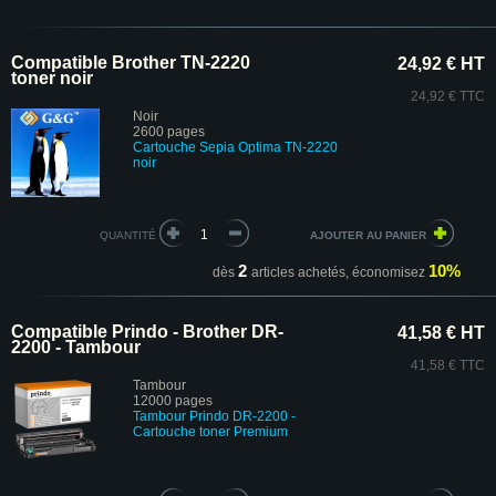
Compatible Brother TN-2220
24,92 € HT
toner noir
24,92 € TTC
Noir
2600 pages
Cartouche Sepia Optima
TN-2220
noir
QUANTITÉ
2
10%
dès
articles achetés,
économisez
Compatible Prindo - Brother DR-
41,58 € HT
2200 - Tambour
41,58 € TTC
Tambour
12000 pages
Tambour Prindo DR-2200
-
Cartouche toner Premium