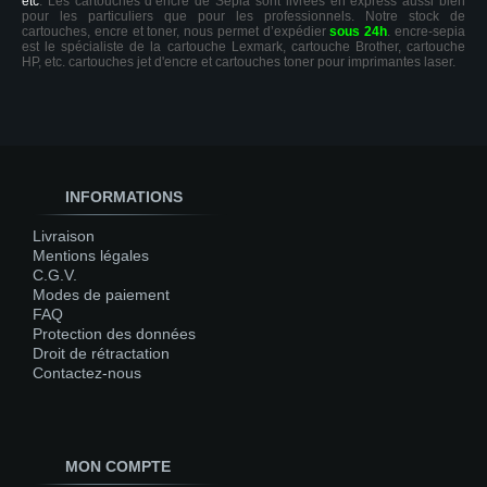
etc
. Les cartouches d’encre de Sepia sont livrées en express aussi bien
pour les particuliers que pour les professionnels. Notre stock de
cartouches, encre et toner, nous permet d’expédier
sous 24h
. encre-sepia
est le spécialiste de la cartouche Lexmark, cartouche Brother, cartouche
HP, etc. cartouches jet d'encre et cartouches toner pour imprimantes laser.
INFORMATIONS
Livraison
Mentions légales
C.G.V.
Modes de paiement
FAQ
Protection des données
Droit de rétractation
Contactez-nous
MON COMPTE