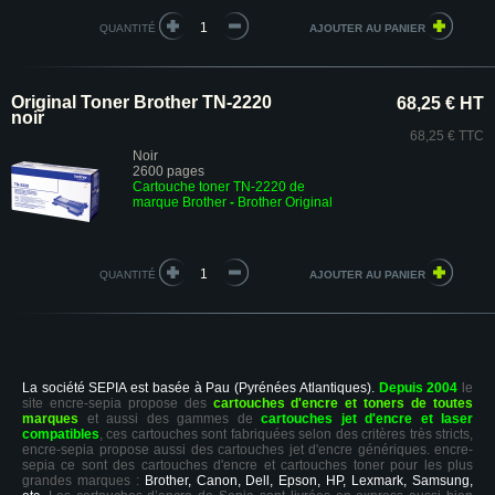
QUANTITÉ
Original Toner Brother TN-2220
68,25 € HT
noir
68,25 € TTC
Noir
2600 pages
Cartouche toner TN-2220 de
marque Brother
-
Brother Original
QUANTITÉ
La société SEPIA est basée à Pau (Pyrénées Atlantiques).
Depuis 2004
le
site encre-sepia propose des
cartouches d'encre et toners de toutes
marques
et aussi des gammes de
cartouches jet d'encre et laser
compatibles
, ces cartouches sont fabriquées selon des critères très stricts,
encre-sepia propose aussi des cartouches jet d'encre génériques. encre-
sepia ce sont des cartouches d'encre et cartouches toner pour les plus
grandes marques :
Brother, Canon, Dell, Epson, HP, Lexmark, Samsung,