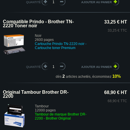
QUANTITÉ
Compatible Prindo - Brother TN-
33,25 € HT
2220 Toner noir
33,25 € TTC
Noir
2600 pages
Cartouche Prindo
TN-2220 noir
-
Cartouche toner Premium
QUANTITÉ
2
10%
dès
articles achetés,
économisez
Original Tambour Brother DR-
68,90 € HT
2200
68,90 € TTC
Tambour
12000 pages
Tambour de marque Brother DR-
2200
- Brother Original