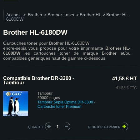
Accueil
>
Brother
>
Brother Laser
>
Brother HL
>
Brother HL-
6180DW
Brother HL-6180DW
Cartouches toner pour Brother HL-6180DW
encre-sepia vous propose pour votre imprimante
Brother HL-
6180DW
les cartouches toner de marque Brother et/ou
compatibles génériques haut de gamme ci-dessous:
Compatible Brother DR-3300 -
41,58 € HT
Tambour
41,58 € TTC
Tambour
30000 pages
Tambour Sepia Optima DR-3300 -
Cartouche toner Premium
QUANTITÉ