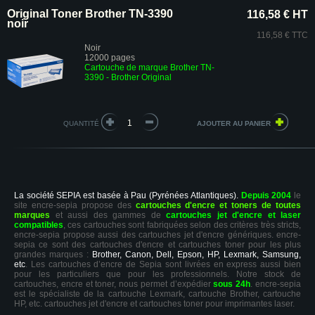
Original Toner Brother TN-3390
116,58 € HT
noir
116,58 € TTC
Noir
12000 pages
Cartouche de marque Brother TN-
3390
- Brother Original
QUANTITÉ
La société SEPIA est basée à Pau (Pyrénées Atlantiques).
Depuis 2004
le
site encre-sepia propose des
cartouches d'encre et toners de toutes
marques
et aussi des gammes de
cartouches jet d'encre et laser
compatibles
, ces cartouches sont fabriquées selon des critères très stricts,
encre-sepia propose aussi des cartouches jet d'encre génériques. encre-
sepia ce sont des cartouches d'encre et cartouches toner pour les plus
grandes marques :
Brother, Canon, Dell, Epson, HP, Lexmark, Samsung,
etc
. Les cartouches d’encre de Sepia sont livrées en express aussi bien
pour les particuliers que pour les professionnels. Notre stock de
cartouches, encre et toner, nous permet d’expédier
sous 24h
. encre-sepia
est le spécialiste de la cartouche Lexmark, cartouche Brother, cartouche
HP, etc. cartouches jet d'encre et cartouches toner pour imprimantes laser.