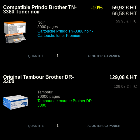
Compatible Prindo Brother TN-
-10%
59,92 € HT
3380 Toner noir
66,58 € HT
59,93 € TTC
Noir
8000 pages
Cartouche
Prindo
TN-3380 noir
-
Cartouche toner Premium
QUANTITÉ
Original Tambour Brother DR-
129,08 € HT
3300
129,08 € TTC
Tambour
30000 pages
Tambour de marque Brother DR-
3300
QUANTITÉ