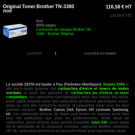
Original Toner Brother TN-3380
116,58 € HT
noir
116,58 € TTC
Noir
8000 pages
Cartouche de marque Brother TN-
3380
- Brother Original
QUANTITÉ
La société SEPIA est basée à Pau (Pyrénées Atlantiques).
Depuis 2004
le
site encre-sepia propose des
cartouches d'encre et toners de toutes
marques
et aussi des gammes de
cartouches jet d'encre et laser
compatibles
, ces cartouches sont fabriquées selon des critères très stricts,
encre-sepia propose aussi des cartouches jet d'encre génériques. encre-
sepia ce sont des cartouches d'encre et cartouches toner pour les plus
grandes marques :
Brother, Canon, Dell, Epson, HP, Lexmark, Samsung,
etc
. Les cartouches d’encre de Sepia sont livrées en express aussi bien
pour les particuliers que pour les professionnels. Notre stock de
cartouches, encre et toner, nous permet d’expédier
sous 24h
. encre-sepia
est le spécialiste de la cartouche Lexmark, cartouche Brother, cartouche
HP, etc. cartouches jet d'encre et cartouches toner pour imprimantes laser.