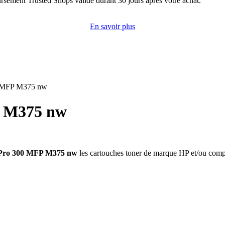
rsement Trusted Shops valide durant 30 jours après votre achat.
En savoir plus
0 MFP M375 nw
P M375 nw
 Pro 300 MFP M375 nw
les cartouches toner de marque HP et/ou comp