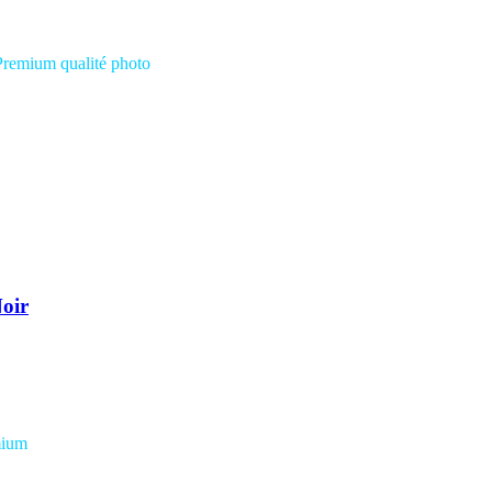
Premium qualité photo
oir
mium