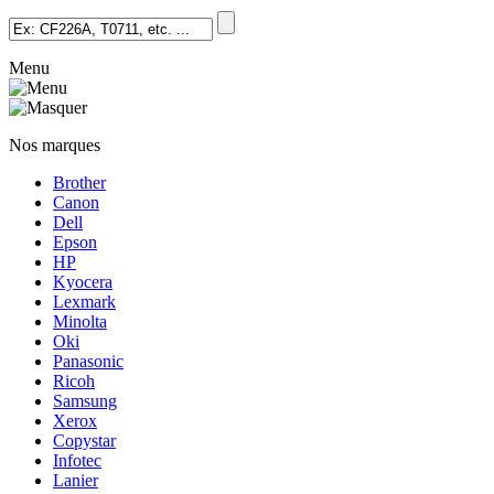
Menu
Nos marques
Brother
Canon
Dell
Epson
HP
Kyocera
Lexmark
Minolta
Oki
Panasonic
Ricoh
Samsung
Xerox
Copystar
Infotec
Lanier