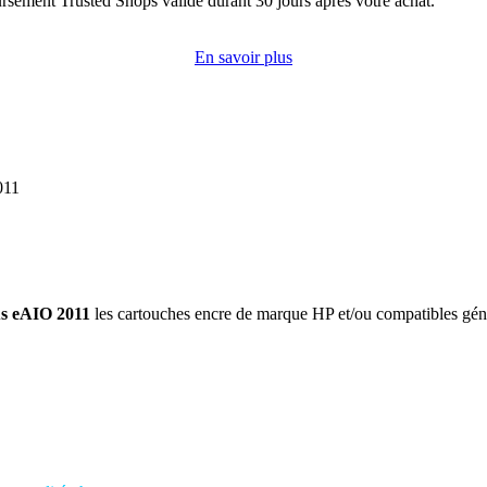
rsement Trusted Shops valide durant 30 jours après votre achat.
En savoir plus
011
s eAIO 2011
les cartouches encre de marque HP et/ou compatibles gén