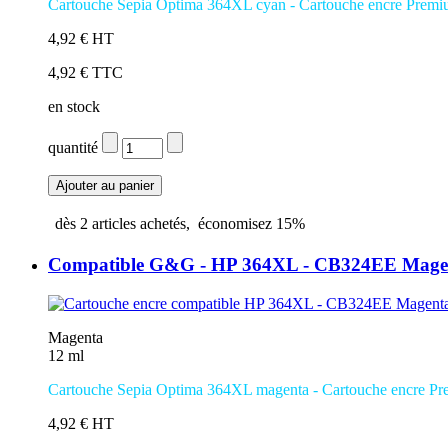
Cartouche Sepia Optima 364XL cyan - Cartouche encre Prem
4,92 € HT
4,92 € TTC
en stock
quantité
dès
2
articles achetés,
économisez
15%
Compatible G&G - HP 364XL - CB324EE Mage
Magenta
12 ml
Cartouche
Sepia Optima
364XL magenta - Cartouche encre P
4,92 € HT