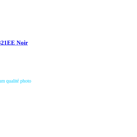
321EE Noir
ium
qualité photo