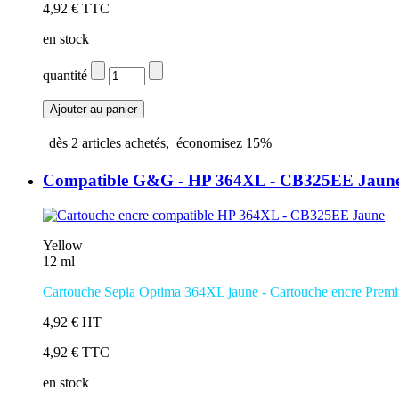
4,92 € TTC
en stock
quantité
dès
2
articles achetés,
économisez
15%
Compatible G&G - HP 364XL - CB325EE Jaun
Yellow
12 ml
Cartouche Sepia Optima 364XL jaune - Cartouche encre Prem
4,92 € HT
4,92 € TTC
en stock