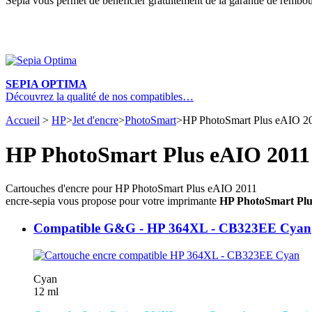
Sepia vous permet de bénéficier gratuitement de la garantie de rembou
SEPIA OPTIMA
Découvrez la qualité de nos compatibles…
Accueil
>
HP
>
Jet d'encre
>
PhotoSmart
>
HP PhotoSmart Plus eAIO 2
HP PhotoSmart Plus eAIO 2011
Cartouches d'encre pour HP PhotoSmart Plus eAIO 2011
encre-sepia vous propose pour votre imprimante
HP PhotoSmart Plu
Compatible G&G - HP 364XL - CB323EE Cyan
Cyan
12 ml