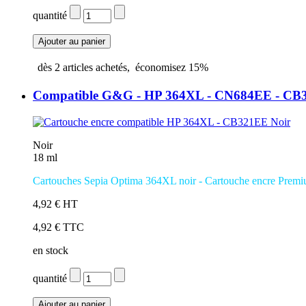
quantité
dès
2
articles achetés,
économisez
15%
Compatible G&G - HP 364XL - CN684EE - CB
Noir
18 ml
Cartouches
Sepia Optima
364XL noir
-
Cartouche encre Prem
4,92 € HT
4,92 € TTC
en stock
quantité