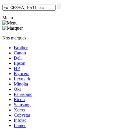
Menu
Nos marques
Brother
Canon
Dell
Epson
HP
Kyocera
Lexmark
Minolta
Oki
Panasonic
Ricoh
Samsung
Xerox
Copystar
Infotec
Lanier