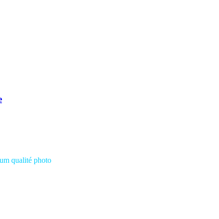
e
ium
qualité photo