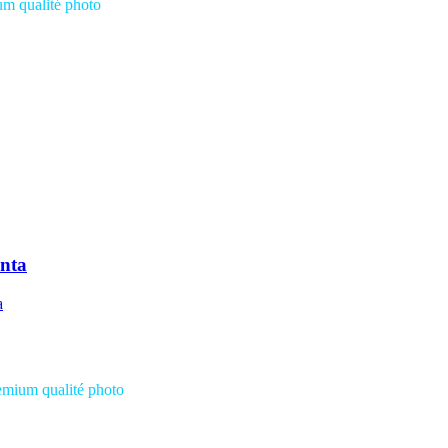
ium
qualité photo
nta
remium
qualité photo